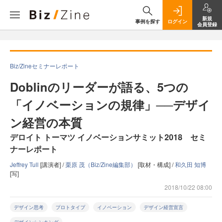
新規
事例を探す
ログイン
会員登録
Biz/Zineセミナーレポート
Doblinのリーダーが語る、5つの
「イノベーションの規律」──デザイ
ン経営の本質
デロイト トーマツ イノベーションサミット2018 セミ
ナーレポート
Jeffrey Tull
[講演者] /
栗原 茂（Biz/Zine編集部）
[取材・構成] /
和久田 知博
[写]
2018/10/22 08:00
デザイン思考
プロトタイプ
イノベーション
デザイン経営宣言