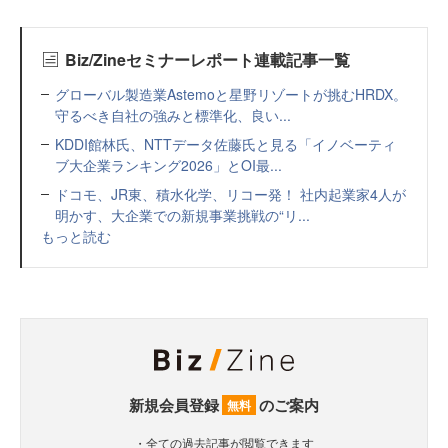
Biz/Zineセミナーレポート連載記事一覧
グローバル製造業Astemoと星野リゾートが挑むHRDX。
守るべき自社の強みと標準化、良い...
KDDI館林氏、NTTデータ佐藤氏と見る「イノベーティ
ブ大企業ランキング2026」とOI最...
ドコモ、JR東、積水化学、リコー発！ 社内起業家4人が
明かす、大企業での新規事業挑戦の“リ...
もっと読む
新規会員登録
のご案内
無料
・全ての過去記事が閲覧できます