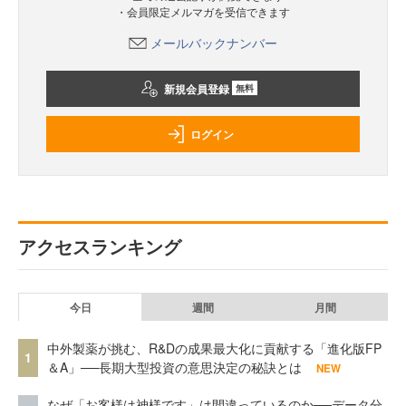
・会員限定メルマガを受信できます
メールバックナンバー
新規会員登録
無料
ログイン
アクセスランキング
今日
週間
月間
中外製薬が挑む、R&Dの成果最大化に貢献する「進化版FP
1
＆A」──長期大型投資の意思決定の秘訣とは
NEW
なぜ「お客様は神様です」は間違っているのか──データ分