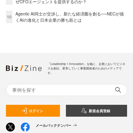
ぜCFOエージェントを提供するのか？
Agentic AI同士が交渉し、新たな経済圏を創る──NECが描
10
くAIの進化と日本企業の勝ち筋とは
「Leadership ☓ Innovation」を軸に、企業においてビジネ
スを創出、変革していく事業開発者のためのメディアで
す。
ログイン
新規会員登録
メールバックナンバー