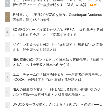
2
析の巨匠フェーダー教授が明かす「CLV」の本質
NEW
教科書にない“実践知”がCVCを救う。Counterpart Ventures
3
西条氏に聞く成功の条件
SOMPOグループの“海外仕込み”のFP＆A──経営危機を発端
4
に「経営の司令塔」として変革を支援する
ダイキン工業の知財AI活用──“防衛型”から“戦略型”へと変貌
5
する、伴走型の知財組織とは
NEC森田CEO×アンソロピック日本法人東條代表：「信頼で
6
きるAI」の社会実装と日本の向かう道
ユニ・チャームの「日本版FP＆A」──創業者の経営モデル
7
×OODA、未経験者をプロへ育成する秘訣とは
NECの最高益を支えた、FP＆Aによる短期と長期利益のジ
8
レンマ克服──経営可視化と人材育成の秘訣とは
SMBCグループが描く、AIによる「金融OS」への進化──な
9