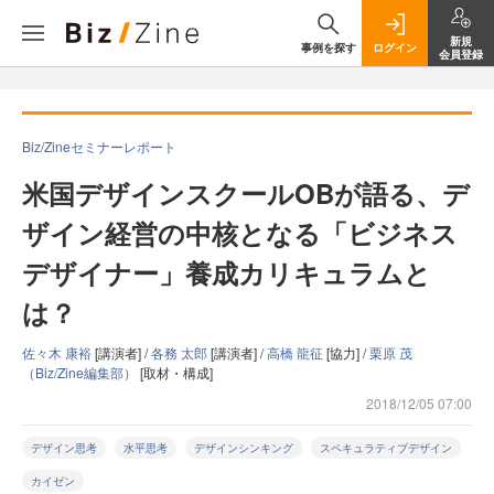
新規
事例を探す
ログイン
会員登録
Biz/Zineセミナーレポート
米国デザインスクールOBが語る、デ
ザイン経営の中核となる「ビジネス
デザイナー」養成カリキュラムと
は？
佐々木 康裕
[講演者] /
各務 太郎
[講演者] /
高橋 龍征
[協力] /
栗原 茂
（Biz/Zine編集部）
[取材・構成]
2018/12/05 07:00
デザイン思考
水平思考
デザインシンキング
スペキュラティブデザイン
カイゼン