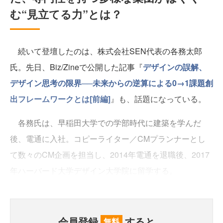
む“見立てる力”とは？
続いて登壇したのは、株式会社SEN代表の各務太郎
氏。先日、Biz/Zineで公開した記事『
デザインの誤解、
デザイン思考の限界──未来からの逆算による0→1課題創
出フレームワークとは[前編]
』も、話題になっている。
各務氏は、早稲田大学での学部時代に建築を学んだ
後、電通に入社。コピーライター／CMプランナーとし
て数々のCM企画を担当し、2014年電通を退職後、2017
年ハーバード大学デザイン大学院に留学する。
会員登録
すると、
無料