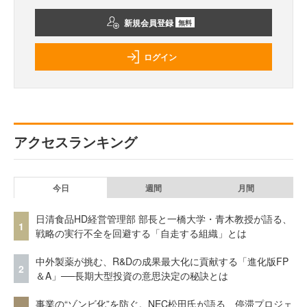
新規会員登録
無料
ログイン
アクセスランキング
今日
週間
月間
日清食品HD経営管理部 部長と一橋大学・青木教授が語る、
1
戦略の実行不全を回避する「自走する組織」とは
中外製薬が挑む、R&Dの成果最大化に貢献する「進化版FP
2
＆A」──長期大型投資の意思決定の秘訣とは
事業の“ゾンビ化”を防ぐ。NEC松田氏が語る、停滞プロジェ