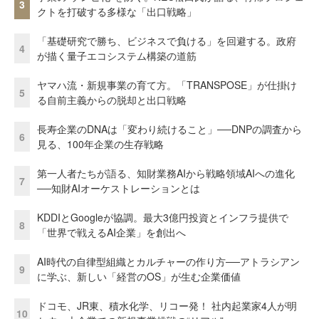
3
クトを打破する多様な「出口戦略」
「基礎研究で勝ち、ビジネスで負ける」を回避する。政府
4
が描く量子エコシステム構築の道筋
ヤマハ流・新規事業の育て方。「TRANSPOSE」が仕掛け
5
る自前主義からの脱却と出口戦略
長寿企業のDNAは「変わり続けること」──DNPの調査から
6
見る、100年企業の生存戦略
第一人者たちが語る、知財業務AIから戦略領域AIへの進化
7
──知財AIオーケストレーションとは
KDDIとGoogleが協調。最大3億円投資とインフラ提供で
8
「世界で戦えるAI企業」を創出へ
AI時代の自律型組織とカルチャーの作り方──アトラシアン
9
に学ぶ、新しい「経営のOS」が生む企業価値
ドコモ、JR東、積水化学、リコー発！ 社内起業家4人が明
10