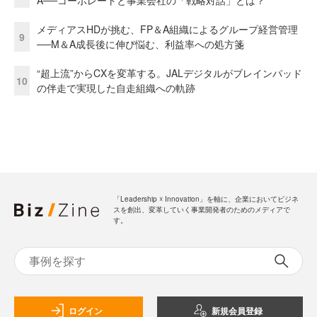
A──コーポレートと事業会社の「戦略対話」とは？
メディアスHDが挑む、FP＆A組織によるグループ経営管理
9
──M＆A成長後に伸び悩む、利益率への処方箋
“超上流”からCXを変革する。JALデジタルがブレインパッド
10
の伴走で実現した自走組織への軌跡
「Leadership ☓ Innovation」を軸に、企業においてビジネ
スを創出、変革していく事業開発者のためのメディアで
す。
ログイン
新規会員登録