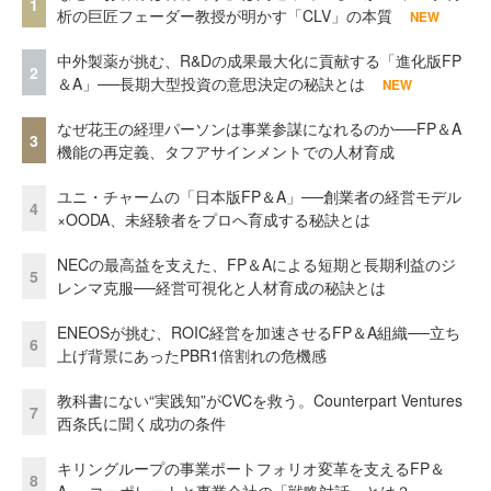
1
析の巨匠フェーダー教授が明かす「CLV」の本質
NEW
中外製薬が挑む、R&Dの成果最大化に貢献する「進化版FP
2
＆A」──長期大型投資の意思決定の秘訣とは
NEW
なぜ花王の経理パーソンは事業参謀になれるのか──FP＆A
3
機能の再定義、タフアサインメントでの人材育成
ユニ・チャームの「日本版FP＆A」──創業者の経営モデル
4
×OODA、未経験者をプロへ育成する秘訣とは
NECの最高益を支えた、FP＆Aによる短期と長期利益のジ
5
レンマ克服──経営可視化と人材育成の秘訣とは
ENEOSが挑む、ROIC経営を加速させるFP＆A組織──立ち
6
上げ背景にあったPBR1倍割れの危機感
教科書にない“実践知”がCVCを救う。Counterpart Ventures
7
西条氏に聞く成功の条件
キリングループの事業ポートフォリオ変革を支えるFP＆
8