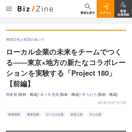
新規
事例を探す
ログイン
会員登録
地域文化と経済のあいだ
ローカル企業の未来をチームでつく
る――東京×地方の新たなコラボレー
ションを実験する「Project 180」
【前編】
岡橋 毅
[取材・構成] /
佐々木 恵美
[取材・構成] /
伴 ちひろ
[取材・構成]
2018/12/07 07:00
事業開発
事業承継
ローカル企業
創造人材
中小企業