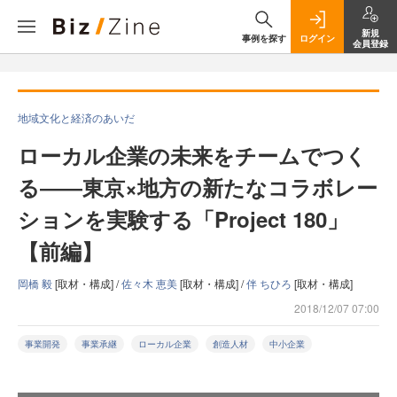
新規
事例を探す
ログイン
会員登録
地域文化と経済のあいだ
ローカル企業の未来をチームでつく
る――東京×地方の新たなコラボレー
ションを実験する「Project 180」
【前編】
岡橋 毅
[取材・構成] /
佐々木 恵美
[取材・構成] /
伴 ちひろ
[取材・構成]
2018/12/07 07:00
事業開発
事業承継
ローカル企業
創造人材
中小企業