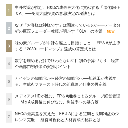
中外製薬が挑む、R&Dの成果最大化に貢献する「進化版FP
1
＆A」──長期大型投資の意思決定の秘訣とは
なぜ「お客様は神様です」は間違っているのか──データ分
2
析の巨匠フェーダー教授が明かす「CLV」の本質
NEW
味の素グループが中計を廃止し目指すこと──FP＆Aが主導
3
する「2030ロードマップ」達成の算定式とは
数字を埋めるだけで終わらない科目別の予算づくり 経営
4
企画部門初任者の実務ポイント
カイゼンの知能化から経営の知能化へ──旭鉄工が実践す
5
る、生成AIファースト時代の組織論と仕事の再定義
メディアスHDが挑む、FP＆A組織によるグループ経営管理
6
──M＆A成長後に伸び悩む、利益率への処方箋
NECの最高益を支えた、FP＆Aによる短期と長期利益のジ
7
レンマ克服──経営可視化と人材育成の秘訣とは