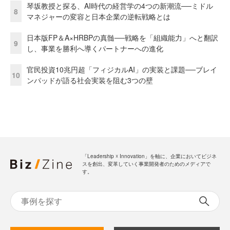
琴坂教授と探る、AI時代の経営学の4つの新潮流──ミドル
8
マネジャーの変容と日本企業の逆転戦略とは
日本版FP＆A×HRBPの真髄──戦略を「組織能力」へと翻訳
9
し、事業を勝利へ導くパートナーへの進化
官民投資10兆円超「フィジカルAI」の実装と課題──ブレイ
10
ンパッドが語る社会実装を阻む3つの壁
「Leadership ☓ Innovation」を軸に、企業においてビジネ
スを創出、変革していく事業開発者のためのメディアで
す。