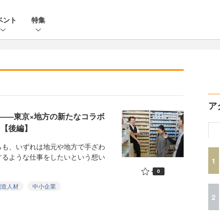
ベント
特集
ア
――東京×地方の新たなコラボ
0」【後編】
も、いずれは地元や地方で手ざわ
するような仕事をしたいという想い
1
0
創造人材
中小企業
2