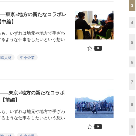
3
──東京×地方の新たなコラボレ
 【中編】
4
も、いずれは地元や地方で手ざわ
するような仕事をしたいという想い
5
0
創造人材
中小企業
6
7
――東京×地方の新たなコラボ
0」【前編】
8
も、いずれは地元や地方で手ざわ
するような仕事をしたいという想い
9
0
創造人材
中小企業