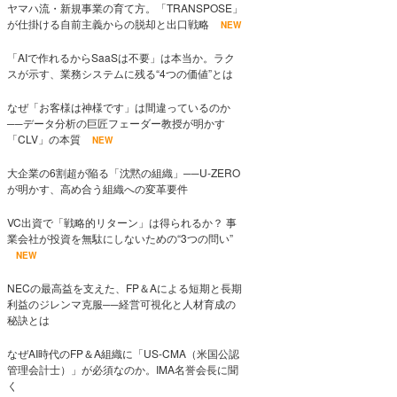
ヤマハ流・新規事業の育て方。「TRANSPOSE」
が仕掛ける自前主義からの脱却と出口戦略
NEW
「AIで作れるからSaaSは不要」は本当か。ラク
スが示す、業務システムに残る“4つの価値”とは
なぜ「お客様は神様です」は間違っているのか
──データ分析の巨匠フェーダー教授が明かす
「CLV」の本質
NEW
大企業の6割超が陥る「沈黙の組織」──U-ZERO
が明かす、高め合う組織への変革要件
VC出資で「戦略的リターン」は得られるか？ 事
業会社が投資を無駄にしないための“3つの問い”
NEW
NECの最高益を支えた、FP＆Aによる短期と長期
利益のジレンマ克服──経営可視化と人材育成の
秘訣とは
なぜAI時代のFP＆A組織に「US-CMA（米国公認
管理会計士）」が必須なのか。IMA名誉会長に聞
く