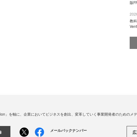
版F
2026
教科
Ve
☓ Innovation」を軸に、企業においてビジネスを創出、変革していく事業開発者のための
メールバックナンバー
広
録