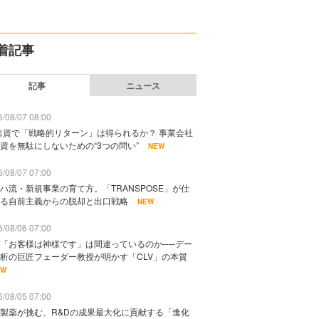
着記事
記事
ニュース
/08/07 08:00
出資で「戦略的リターン」は得られるか？ 事業会社
資を無駄にしないための“3つの問い”
NEW
/08/07 07:00
ハ流・新規事業の育て方。「TRANSPOSE」が仕
る自前主義からの脱却と出口戦略
NEW
/08/06 07:00
「お客様は神様です」は間違っているのか──デー
析の巨匠フェーダー教授が明かす「CLV」の本質
EW
/08/05 07:00
製薬が挑む、R&Dの成果最大化に貢献する「進化