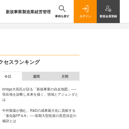
新規事業
製造業
経営管理
事例を探す
ログイン
新規
会員登録
クセスランキング
今日
週間
月間
bridge大長氏が語る「新規事業の自走地図」──
現在地を診断し未来を描く、領域とアジェンダと
は
中外製薬が挑む、R&Dの成果最大化に貢献する
「進化版FP＆A」──長期大型投資の意思決定の
秘訣とは