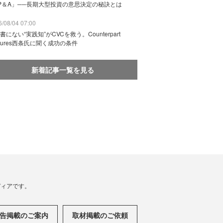
P＆A」──長期大型投資の意思決定の秘訣とは
/08/04 07:00
書にない“実践知”がCVCを救う。Counterpart
ntures西条氏に聞く成功の条件
新着記事一覧を見る
メディアです。
告掲載のご案内
取材掲載のご依頼