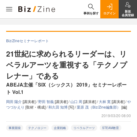
新規
事例を探す
ログイン
会員登録
Biz/Zineセミナーレポート
21世紀に求められるリーダーは、リ
ベラルアーツを重視する「テクノプ
レナー」である
ABEJA主催「SIX（シックス） 2019」セミナーレポー
ト Vol.1
岡田 陽介
[講演者] /
野田 智義
[講演者] /
山口 周
[講演者] /
大林 寛
[講演者] /
や
つづかえり
[取材・構成] /
和久田 知博
[写] /
栗原 茂（Biz/Zine編集部）
[編]
2019/03/20 08:00
事業開発
テクノロジー
企業戦略
リベラルアーツ
STEAM教育