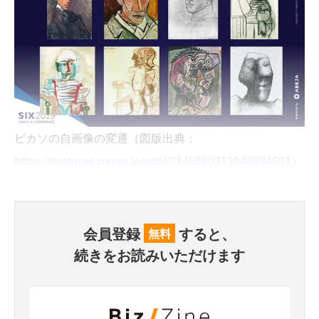
ピカソの自画像の変遷（図版出典：
https://matome.naver.jp/odai/2145880313948904601
）
会員登録
すると、
無料
続きをお読みいただけます