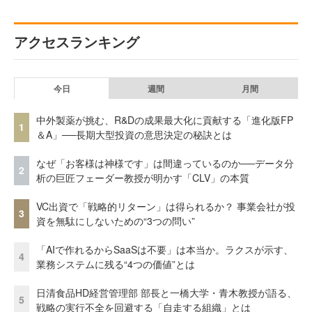
アクセスランキング
今日
週間
月間
中外製薬が挑む、R&Dの成果最大化に貢献する「進化版FP
1
＆A」──長期大型投資の意思決定の秘訣とは
なぜ「お客様は神様です」は間違っているのか──データ分
2
析の巨匠フェーダー教授が明かす「CLV」の本質
VC出資で「戦略的リターン」は得られるか？ 事業会社が投
3
資を無駄にしないための“3つの問い”
「AIで作れるからSaaSは不要」は本当か。ラクスが示す、
4
業務システムに残る“4つの価値”とは
日清食品HD経営管理部 部長と一橋大学・青木教授が語る、
5
戦略の実行不全を回避する「自走する組織」とは