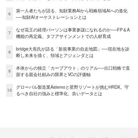
第一人者たちが語る、知財業務AIから戦略領域AIへの進化
6
──知財AIオーケストレーションとは
なぜ花王の経理パーソンは事業参謀になれるのか──FP＆A
7
機能の再定義、タフアサインメントでの人材育成
bridge大長氏が語る「新規事業の自走地図」──現在地を診
8
断し未来を描く、領域とアジェンダとは
本体からの独立「カーブアウト」のリアル──出口戦略で直
9
面する親会社頼みの限界とVCの評価軸
グローバル製造業Astemoと星野リゾートが挑むHRDX。守
10
るべき自社の強みと標準化、良いデータとは