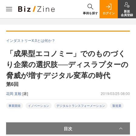
新規
事例を探す
ログイン
会員登録
インダストリーX.0とは何か？
「成果型エコノミー」でのものづく
り企業の選択肢──ディスラプターの
脅威が増すデジタル変革の時代
第6回
花岡 直毅
[著]
2019/03/25 08:00
事業開発
イノベーション
デジタルトランスフォーメーション
製造業
目次