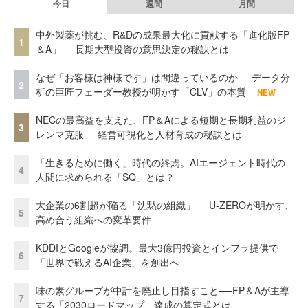
今日
週間
月間
中外製薬が挑む、R&Dの成果最大化に貢献する「進化版FP
1
＆A」──長期大型投資の意思決定の秘訣とは
なぜ「お客様は神様です」は間違っているのか──データ分
2
析の巨匠フェーダー教授が明かす「CLV」の本質
NEW
NECの最高益を支えた、FP＆Aによる短期と長期利益のジ
3
レンマ克服──経営可視化と人材育成の秘訣とは
「生きるために働く」時代の終焉。AIエージェント時代の
4
人間に求められる「SQ」とは？
大企業の6割超が陥る「沈黙の組織」──U-ZEROが明かす、
5
高め合う組織への変革要件
KDDIとGoogleが協調。最大3億円投資とインフラ提供で
6
「世界で戦えるAI企業」を創出へ
味の素グループが中計を廃止し目指すこと──FP＆Aが主導
7
する「2030ロードマップ」達成の算定式とは