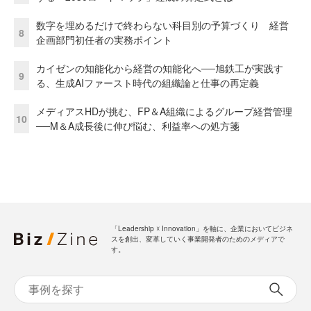
数字を埋めるだけで終わらない科目別の予算づくり 経営
8
企画部門初任者の実務ポイント
カイゼンの知能化から経営の知能化へ──旭鉄工が実践す
9
る、生成AIファースト時代の組織論と仕事の再定義
メディアスHDが挑む、FP＆A組織によるグループ経営管理
10
──M＆A成長後に伸び悩む、利益率への処方箋
「Leadership ☓ Innovation」を軸に、企業においてビジネ
スを創出、変革していく事業開発者のためのメディアで
す。