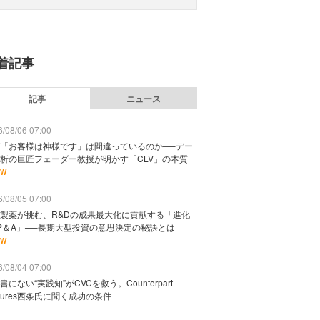
着記事
記事
ニュース
/08/06 07:00
「お客様は神様です」は間違っているのか──デー
析の巨匠フェーダー教授が明かす「CLV」の本質
EW
/08/05 07:00
製薬が挑む、R&Dの成果最大化に貢献する「進化
P＆A」──長期大型投資の意思決定の秘訣とは
EW
/08/04 07:00
書にない“実践知”がCVCを救う。Counterpart
ntures西条氏に聞く成功の条件