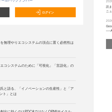
メールバックナンバー
2026
読ま
ニュ
ログイン
2026
Go
──
業を無理やりエコシステムの頂点に置く必然性は
ンエコシステムのために「可視化」「言語化」の
弘氏と語る、「イノベーションの生産性」と「ア
ント」とは
創出に効くのはPDCAではなくQPMIサイクル