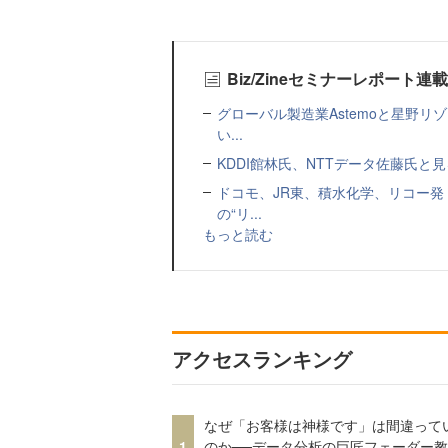
Biz/Zineセミナーレポート連
グローバル製造業Astemoと星野リ
い...
KDDI館林氏、NTTデータ佐藤氏と見
ドコモ、JR東、積水化学、リコー発
の“リ...
もっと読む
アクセスランキング
なぜ「お客様は神様です」は間違って
1
のか──データ分析の巨匠フェーダー