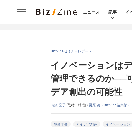
ニュース
記事
イ
Biz/Zineセミナーレポート
イノベーションは
管理できるのか──
デア創出の可能性
有須 晶子
[取材・構成] /
栗原 茂（Biz/Zine編集部）
事業開発
アイデア創造
イノベーション