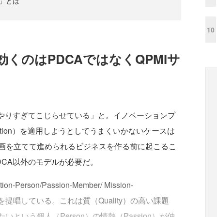
」とは
10
くのはPDCAではなくQPMIサ
やりすぎてこじらせている」と。イノベーションプ
k-Action）を適用しようとしてうまくいかないケースは
画を立てて進められるビジネスを作る前に起こるこ
DCA以外のモデルが必要だ。
erson/Passion-Member/ Mission-
うサイクルを提唱している。これは質（Quality）の高い課題
たいという個人（Person）の情熱（Passion）が仲