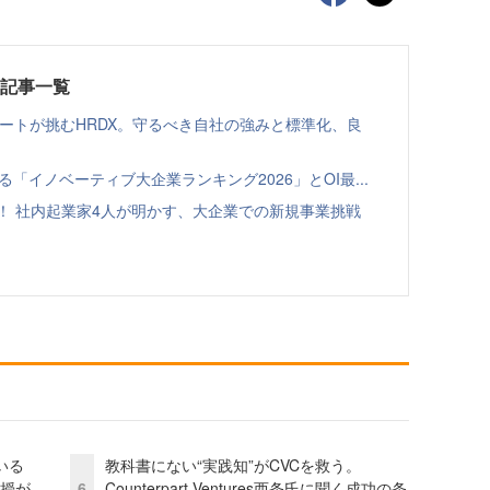
載記事一覧
ゾートが挑むHRDX。守るべき自社の強みと標準化、良
る「イノベーティブ大企業ランキング2026」とOI最...
！ 社内起業家4人が明かす、大企業での新規事業挑戦
いる
教科書にない“実践知”がCVCを救う。
教授が
6
Counterpart Ventures西条氏に聞く成功の条