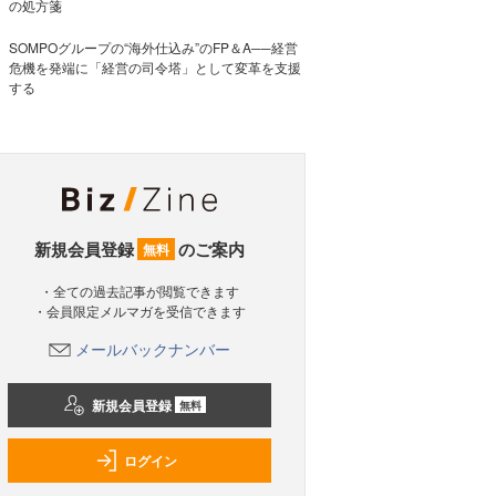
の処方箋
SOMPOグループの“海外仕込み”のFP＆A──経営
危機を発端に「経営の司令塔」として変革を支援
する
新規会員登録
のご案内
無料
・全ての過去記事が閲覧できます
・会員限定メルマガを受信できます
メールバックナンバー
新規会員登録
無料
ログイン