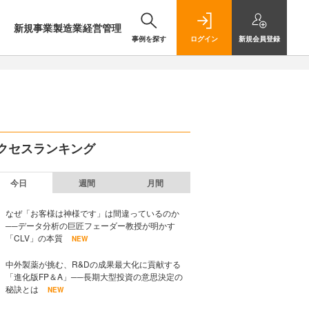
新規事業
製造業
経営管理
事例を探す
ログイン
新規
会員登録
クセスランキング
今日
週間
月間
なぜ「お客様は神様です」は間違っているのか
──データ分析の巨匠フェーダー教授が明かす
「CLV」の本質
NEW
中外製薬が挑む、R&Dの成果最大化に貢献する
「進化版FP＆A」──長期大型投資の意思決定の
秘訣とは
NEW