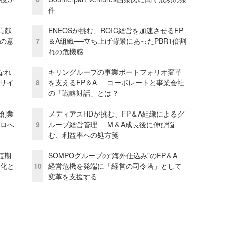
件
貢献
ENEOSが挑む、ROIC経営を加速させるFP
資の意
7
＆A組織──立ち上げ背景にあったPBR1倍割
れの危機感
なれ
キリングループの事業ポートフォリオ変革
アサイ
8
を支えるFP＆A──コーポレートと事業会社
の「戦略対話」とは？
─創業
メディアスHDが挑む、FP＆A組織によるグ
プロへ
9
ループ経営管理──M＆A成長後に伸び悩
む、利益率への処方箋
短期
SOMPOグループの“海外仕込み”のFP＆A──
視化と
10
経営危機を発端に「経営の司令塔」として
変革を支援する