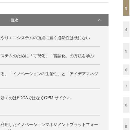
3
目次
4
理やりエコシステムの頂点に置く必然性は既にない
5
システムのために「可視化」「言語化」の方法を学ぶ
6
語る、「イノベーションの生産性」と「アイデアマネジ
7
効くのはPDCAではなくQPMIサイクル
8
を利用したイノベーションマネジメントプラットフォー
9