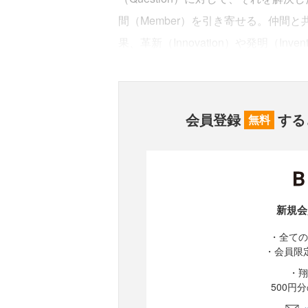
間（Member）を引き寄せる。仲間と
果、革新（Innovation）や発明（Inv
会員登録
する
無料
新規会
・全ての
・会員限
・翔
500円