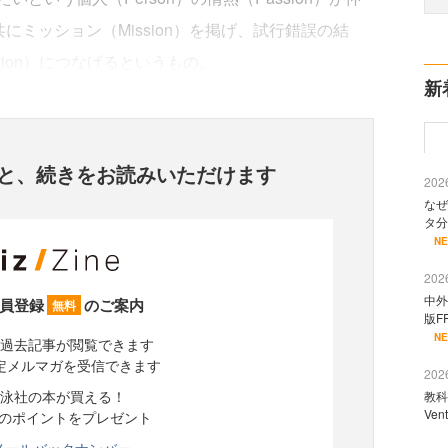
共にミッション（Mission）を掲げ、試行錯誤の結
ention）につなげるというもの。
新
と、
続きをお読みいただけます
2026
なぜ
タ分
N
2026
中外
員登録
のご案内
無料
版F
N
過去記事が閲覧できます
定メルマガを受信できます
2026
泳社の本が買える！
教科
Ve
分のポイントをプレゼント