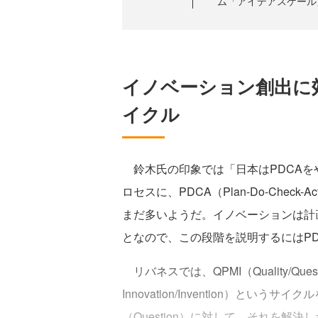
ム「アイデアスケール
イノベーション創出に効
イクル
鈴木氏の印象では「日本はPDCAを
ロセスに、PDCA（Plan-Do-Chec
まだ多いようだ。イノベーションは計
となので、この段階を説明するにはP
リバネスでは、QPMI（Quality/Question-P
Innovation/Invention）とい
（Question）に対して、それを解決し