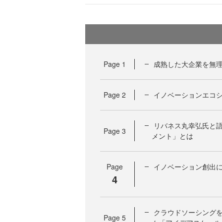
Page
1
成熟した大企業を無
Page
2
イノベーションエコ
リバネス丸幸弘氏と
Page
3
メント」とは
Page
イノベーション創出に
4
クラウドソーシング
Page
5