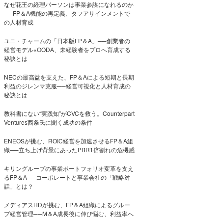
なぜ花王の経理パーソンは事業参謀になれるのか
──FP＆A機能の再定義、タフアサインメントで
の人材育成
ユニ・チャームの「日本版FP＆A」──創業者の
経営モデル×OODA、未経験者をプロへ育成する
秘訣とは
NECの最高益を支えた、FP＆Aによる短期と長期
利益のジレンマ克服──経営可視化と人材育成の
秘訣とは
教科書にない“実践知”がCVCを救う。Counterpart
Ventures西条氏に聞く成功の条件
ENEOSが挑む、ROIC経営を加速させるFP＆A組
織──立ち上げ背景にあったPBR1倍割れの危機感
キリングループの事業ポートフォリオ変革を支え
るFP＆A──コーポレートと事業会社の「戦略対
話」とは？
メディアスHDが挑む、FP＆A組織によるグルー
プ経営管理──M＆A成長後に伸び悩む、利益率へ