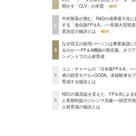
明かす「CLV」の本質
NEW
中外製薬が挑む、R&Dの成果最大化に
2
する「進化版FP＆A」──長期大型投
思決定の秘訣とは
NEW
なぜ花王の経理パーソンは事業参謀に
3
るのか──FP＆A機能の再定義、タフ
ンメントでの人材育成
ユニ・チャームの「日本版FP＆A」─
4
者の経営モデル×OODA、未経験者を
育成する秘訣とは
NECの最高益を支えた、FP＆Aによる
5
と長期利益のジレンマ克服──経営可
人材育成の秘訣とは