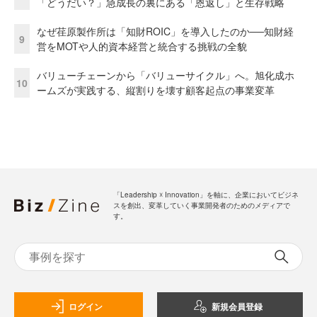
「どうだい？」急成長の裏にある「恩返し」と生存戦略
なぜ荏原製作所は「知財ROIC」を導入したのか──知財経
9
営をMOTや人的資本経営と統合する挑戦の全貌
バリューチェーンから「バリューサイクル」へ。旭化成ホ
10
ームズが実践する、縦割りを壊す顧客起点の事業変革
「Leadership ☓ Innovation」を軸に、企業においてビジネ
スを創出、変革していく事業開発者のためのメディアで
す。
ログイン
新規会員登録