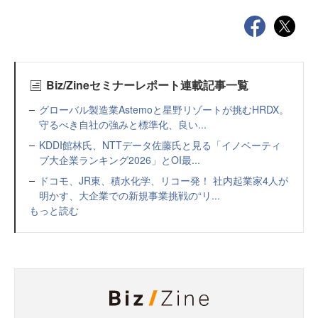
Biz/Zineセミナーレポート連載記事一覧
グローバル製造業Astemoと星野リゾートが挑むHRDX。
守るべき自社の強みと標準化、良い...
KDDI館林氏、NTTデータ佐藤氏と見る「イノベーティ
ブ大企業ランキング2026」とOI最...
ドコモ、JR東、積水化学、リコー発！ 社内起業家4人が
明かす、大企業での新規事業挑戦の“リ...
もっと読む