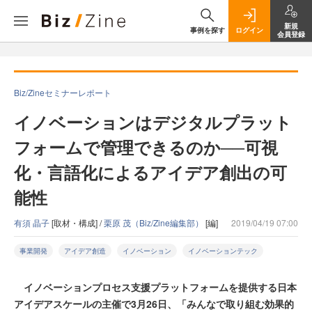
新規
事例を探す
ログイン
会員登録
Biz/Zineセミナーレポート
イノベーションはデジタルプラット
フォームで管理できるのか──可視
化・言語化によるアイデア創出の可
能性
有須 晶子
[取材・構成] /
栗原 茂（Biz/Zine編集部）
[編]
2019/04/19 07:00
事業開発
アイデア創造
イノベーション
イノベーションテック
イノベーションプロセス支援プラットフォームを提供する日本
アイデアスケールの主催で3月26日、「みんなで取り組む効果的