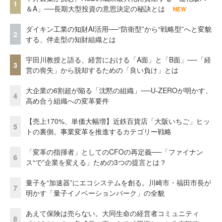
1
＆A」──長期大型投資の意思決定の秘訣とは
NEW
ダイキン工業の知財AI活用──“防衛型”から“戦略型”へと変貌
2
する、伴走型の知財組織とは
宇田川教授と語る、経営における「A面」と「B面」──「経
3
営の喪失」から脱却するための「良い負け」とは
大企業の6割超が陥る「沈黙の組織」──U-ZEROが明かす、
4
高め合う組織への変革要件
【売上170%、単価大幅増】近鉄百貨店「大阪いちご」ヒッ
5
トの裏側。事業変革を推進するカテゴリー戦略
「変革の指揮者」としてのCFOの再定義──「ファイナン
6
ス“で”企業を変える」ための3つの提言とは？
量子を“加速器”にエコシステムを創る。川崎市・福田市長が
7
明かす「量子イノベーションパーク」の全貌
あえて保険は売らない。大同生命の経営者コミュニティ
8