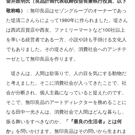
金井政明氏（良品計画代表取締役会長兼執行役員、以下
敬称略）
：無印良品はセゾングループのオーナーであっ
た堤清二さんらによって1980年に作られました。堤さん
は西武百貨店や西友、ファミリーマートなど100社以上
を率いる経営者である一方、小説や詩も手掛ける文化人
でもありました。その堤さんが、消費社会へのアンチテ
ーゼとして無印良品を作ります。
堤さんは、人間は欲張りで、人の目を気にする動物だ
と考えました。そこに消費社会が入ってきたことで、社
会が分断され、個人主義になっていると捉えたのです。
そこで、無印良品のアートディレクターを務めることに
なる田中一光さんは、消費社会で人間はどんな暮らし、
振る舞いをすべきなのか、
「『最良の生活者』とは何
か」
を問いかけます。無印良品はその問いから生まれま