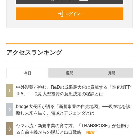
ログイン
アクセスランキング
今日
週間
月間
中外製薬が挑む、R&Dの成果最大化に貢献する「進化版FP
1
＆A」──長期大型投資の意思決定の秘訣とは
bridge大長氏が語る「新規事業の自走地図」──現在地を診
2
断し未来を描く、領域とアジェンダとは
ヤマハ流・新規事業の育て方。「TRANSPOSE」が仕掛け
3
る自前主義からの脱却と出口戦略
NEW