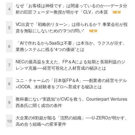
なぜ「お客様は神様です」は間違っているのか──データ分
4
析の巨匠フェーダー教授が明かす「CLV」の本質
NEW
VC出資で「戦略的リターン」は得られるか？ 事業会社が投
5
資を無駄にしないための“3つの問い”
NEW
「AIで作れるからSaaSは不要」は本当か。ラクスが示す、
6
業務システムに残る“4つの価値”とは
NECの最高益を支えた、FP＆Aによる短期と長期利益のジ
7
レンマ克服──経営可視化と人材育成の秘訣とは
ユニ・チャームの「日本版FP＆A」──創業者の経営モデル
8
×OODA、未経験者をプロへ育成する秘訣とは
教科書にない“実践知”がCVCを救う。Counterpart Ventures
9
西条氏に聞く成功の条件
大企業の6割超が陥る「沈黙の組織」──U-ZEROが明かす、
10
高め合う組織への変革要件