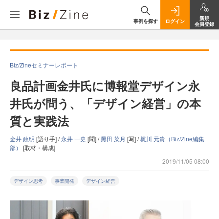
新規
事例を探す
ログイン
会員登録
Biz/Zineセミナーレポート
良品計画金井氏に博報堂デザイン永
井氏が問う、「デザイン経営」の本
質と実践法
金井 政明
[語り手] /
永井 一史
[聞] /
黑田 菜月
[写] /
梶川 元貴（Biz/Zine編集
部）
[取材・構成]
2019/11/05 08:00
デザイン思考
事業開発
デザイン経営