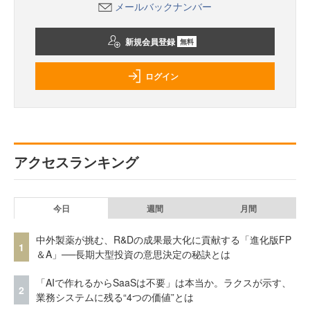
メールバックナンバー
新規会員登録
無料
ログイン
アクセスランキング
今日
週間
月間
中外製薬が挑む、R&Dの成果最大化に貢献する「進化版FP
1
＆A」──長期大型投資の意思決定の秘訣とは
「AIで作れるからSaaSは不要」は本当か。ラクスが示す、
2
業務システムに残る“4つの価値”とは