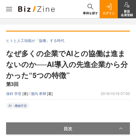
新規
事例を探す
ログイン
会員登録
ヒトと人工知能が「協働」する時代
なぜ多くの企業でAIとの協働は進ま
ないのか──AI導入の先進企業から分
かった“5つの特徴”
第3回
保科 学世
[著] /
瀧内 孝輝
[著]
2019/10/16 07:00
AI・機械学習
目次