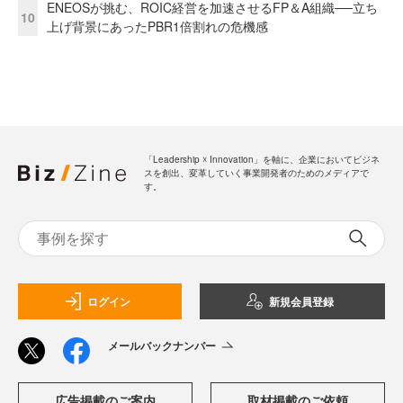
ENEOSが挑む、ROIC経営を加速させるFP＆A組織──立ち
10
上げ背景にあったPBR1倍割れの危機感
「Leadership ☓ Innovation」を軸に、企業においてビジネ
スを創出、変革していく事業開発者のためのメディアで
す。
ログイン
新規会員登録
メールバックナンバー
広告掲載のご案内
取材掲載のご依頼