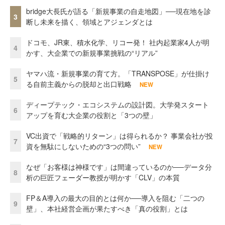
bridge大長氏が語る「新規事業の自走地図」──現在地を診
3
断し未来を描く、領域とアジェンダとは
ドコモ、JR東、積水化学、リコー発！ 社内起業家4人が明
4
かす、大企業での新規事業挑戦の“リアル”
ヤマハ流・新規事業の育て方。「TRANSPOSE」が仕掛け
5
る自前主義からの脱却と出口戦略
NEW
ディープテック・エコシステムの設計図。大学発スタート
6
アップを育む大企業の役割と「3つの壁」
VC出資で「戦略的リターン」は得られるか？ 事業会社が投
7
資を無駄にしないための“3つの問い”
NEW
なぜ「お客様は神様です」は間違っているのか──データ分
8
析の巨匠フェーダー教授が明かす「CLV」の本質
FP＆A導入の最大の目的とは何か──導入を阻む「二つの
9
壁」、本社経営企画が果たすべき「真の役割」とは