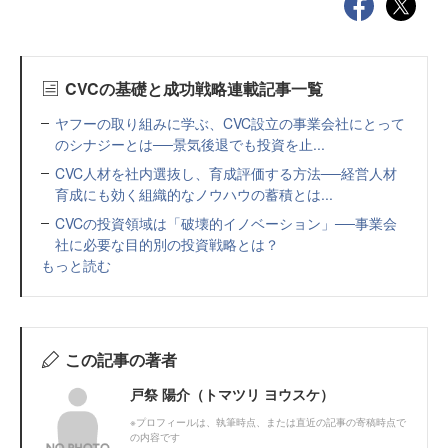
CVCの基礎と成功戦略連載記事一覧
ヤフーの取り組みに学ぶ、CVC設立の事業会社にとって
のシナジーとは──景気後退でも投資を止...
CVC人材を社内選抜し、育成評価する方法──経営人材
育成にも効く組織的なノウハウの蓄積とは...
CVCの投資領域は「破壊的イノベーション」──事業会
社に必要な目的別の投資戦略とは？
もっと読む
この記事の著者
戸祭 陽介（トマツリ ヨウスケ）
※プロフィールは、執筆時点、または直近の記事の寄稿時点で
の内容です