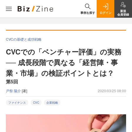
新規
事例を探す
ログイン
会員登録
CVCの基礎と成功戦略
CVCでの「ベンチャー評価」の実務
── 成長段階で異なる「経営陣・事
業・市場」の検証ポイントとは？
第5回
戸祭 陽介
[著]
2020/03/25 08:00
ファイナンス
CVC
企業戦略