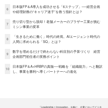
日本版FP＆A導入を成功させる「6ステップ」──経営企画
6
や経理財務の“キャリア迷子”を救う指針とは？
売り切り型から脱却！老舗メーカーのブラザー工業が挑む
7
ミシン事業の変革
「生きるために働く」時代の終焉。AIエージェント時代の
8
人間に求められる「SQ」とは？
数字を埋めるだけで終わらない科目別の予算づくり 経営
9
企画部門初任者の実務ポイント
日本版FP＆A×HRBPの真髄──戦略を「組織能力」へと翻訳
10
し、事業を勝利へ導くパートナーへの進化
「Leadership ☓ Innovation」を軸に、企業においてビジネ