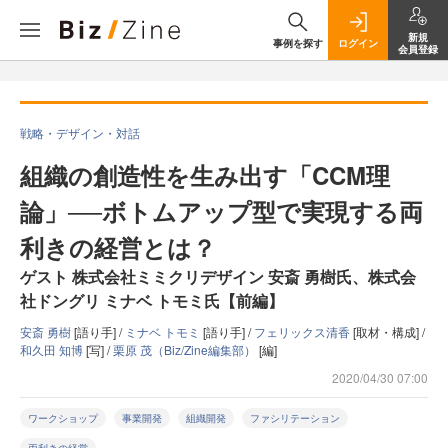
新規
事例を探す
ログイン
会員登録
戦略・デザイン・対話
組織の創造性を生み出す「CCM理
論」──ボトムアップ型で実現する両
利きの経営とは？
ゲスト 株式会社ミミクリデザイン 安斎 勇樹氏、株式会
社ドングリ ミナベ トモミ氏【前編】
安斎 勇樹
[語り手] /
ミナベ トモミ
[語り手] /
フェリックス清香
[取材・構成] /
和久田 知博
[写] /
栗原 茂（Biz/Zine編集部）
[編]
2020/04/30 07:00
ワークショップ
事業開発
組織開発
ファシリテーション