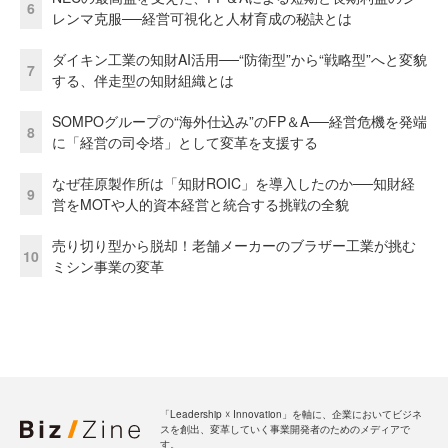
6
レンマ克服──経営可視化と人材育成の秘訣とは
ダイキン工業の知財AI活用──“防衛型”から“戦略型”へと変貌
7
する、伴走型の知財組織とは
SOMPOグループの“海外仕込み”のFP＆A──経営危機を発端
8
に「経営の司令塔」として変革を支援する
なぜ荏原製作所は「知財ROIC」を導入したのか──知財経
9
営をMOTや人的資本経営と統合する挑戦の全貌
売り切り型から脱却！老舗メーカーのブラザー工業が挑む
10
ミシン事業の変革
「Leadership ☓ Innovation」を軸に、企業においてビジネ
スを創出、変革していく事業開発者のためのメディアで
す。