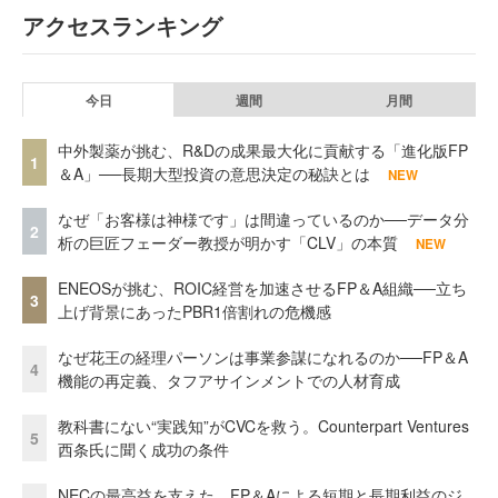
アクセスランキング
今日
週間
月間
中外製薬が挑む、R&Dの成果最大化に貢献する「進化版FP
1
＆A」──長期大型投資の意思決定の秘訣とは
NEW
なぜ「お客様は神様です」は間違っているのか──データ分
2
析の巨匠フェーダー教授が明かす「CLV」の本質
NEW
ENEOSが挑む、ROIC経営を加速させるFP＆A組織──立ち
3
上げ背景にあったPBR1倍割れの危機感
なぜ花王の経理パーソンは事業参謀になれるのか──FP＆A
4
機能の再定義、タフアサインメントでの人材育成
教科書にない“実践知”がCVCを救う。Counterpart Ventures
5
西条氏に聞く成功の条件
NECの最高益を支えた、FP＆Aによる短期と長期利益のジ