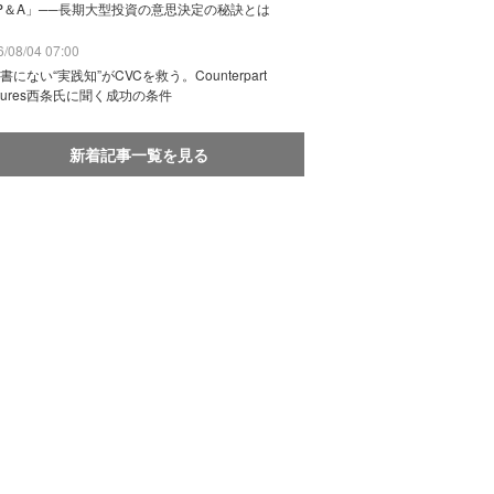
P＆A」──長期大型投資の意思決定の秘訣とは
/08/04 07:00
書にない“実践知”がCVCを救う。Counterpart
ntures西条氏に聞く成功の条件
新着記事一覧を見る