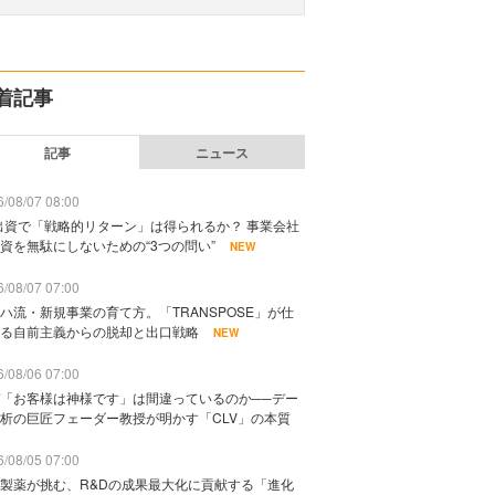
着記事
記事
ニュース
/08/07 08:00
出資で「戦略的リターン」は得られるか？ 事業会社
資を無駄にしないための“3つの問い”
NEW
/08/07 07:00
ハ流・新規事業の育て方。「TRANSPOSE」が仕
る自前主義からの脱却と出口戦略
NEW
/08/06 07:00
「お客様は神様です」は間違っているのか──デー
析の巨匠フェーダー教授が明かす「CLV」の本質
/08/05 07:00
製薬が挑む、R&Dの成果最大化に貢献する「進化