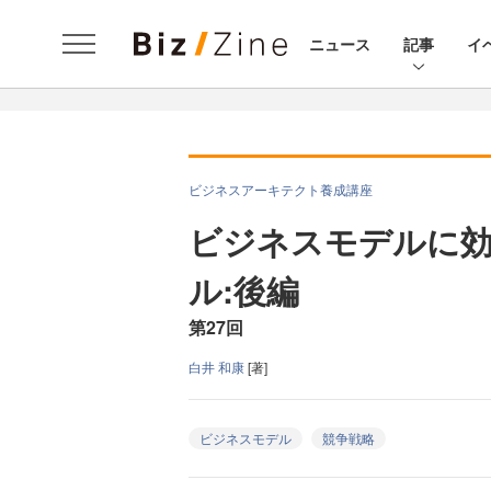
ニュース
記事
イ
ビジネスアーキテクト養成講座
ビジネスモデルに
ル:後編
第27回
白井 和康
[著]
ビジネスモデル
競争戦略