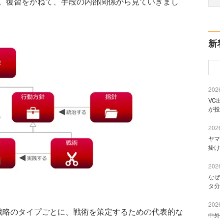
。復習をかねて、手段の内部関係から見ていきまし
新
2026
VC
が投
2026
ヤマ
掛け
2026
なぜ
タ分
2026
略のタイプごとに、戦術を策定するための代表的な
中外