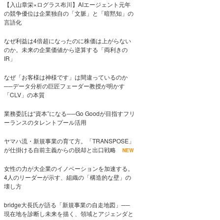
【入山章栄×ログラス布川】AIエージェント元年
の競争優位は企業独自の「文脈」と「暗黙知」の
言語化
なぜ利益は4倍超になったのに株価は上がらない
のか。未来の企業価値から逆算する「両利きの
IR」
なぜ「お客様は神様です」は間違っているのか
──データ分析の巨匠フェーダー教授が明かす
「CLV」の本質
業務委託は“資本”になる──Go Goodが目指すフリ
ーランスのタレントプール活用
ヤマハ流・新規事業の育て方。「TRANSPOSE」
が仕掛ける自前主義からの脱却と出口戦略
NEW
女性の力が大企業のイノベーションを加速する。
4人のリーダーが示す、組織の「構造的な壁」の
壊し方
bridge大長氏が語る「新規事業の自走地図」──
現在地を診断し未来を描く、領域とアジェンダと