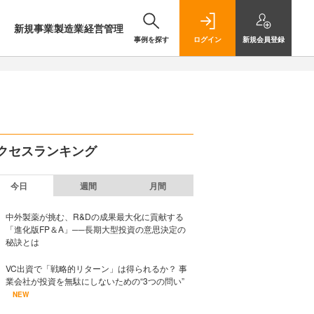
新規事業
製造業
経営管理
事例を探す
ログイン
新規
会員登録
クセスランキング
今日
週間
月間
中外製薬が挑む、R&Dの成果最大化に貢献する
「進化版FP＆A」──長期大型投資の意思決定の
秘訣とは
VC出資で「戦略的リターン」は得られるか？ 事
業会社が投資を無駄にしないための“3つの問い”
NEW