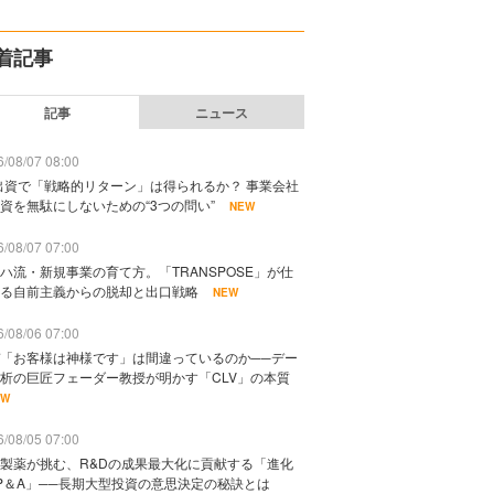
着記事
記事
ニュース
/08/07 08:00
出資で「戦略的リターン」は得られるか？ 事業会社
資を無駄にしないための“3つの問い”
NEW
/08/07 07:00
ハ流・新規事業の育て方。「TRANSPOSE」が仕
る自前主義からの脱却と出口戦略
NEW
/08/06 07:00
「お客様は神様です」は間違っているのか──デー
析の巨匠フェーダー教授が明かす「CLV」の本質
EW
/08/05 07:00
製薬が挑む、R&Dの成果最大化に貢献する「進化
P＆A」──長期大型投資の意思決定の秘訣とは