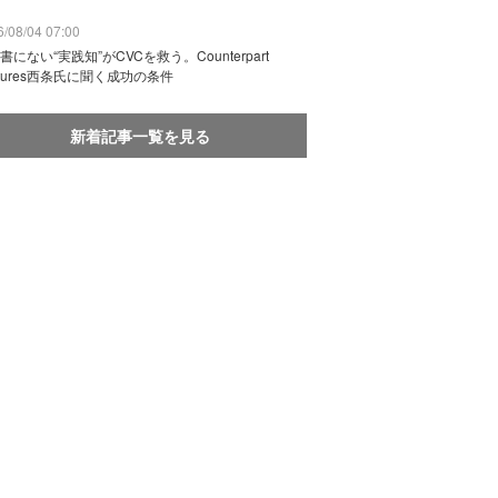
/08/04 07:00
書にない“実践知”がCVCを救う。Counterpart
ntures西条氏に聞く成功の条件
新着記事一覧を見る