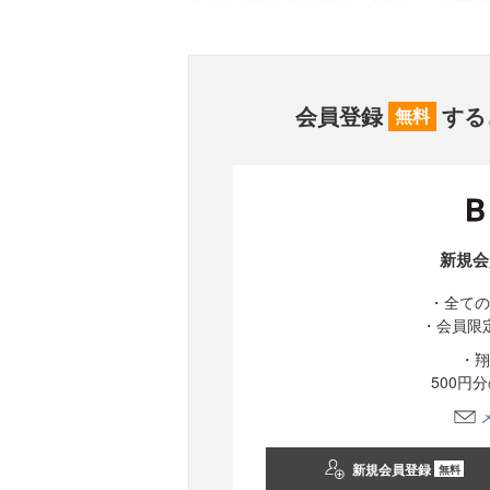
会員登録
する
無料
新規会
・全ての
・会員限
・翔
500円
新規会員登録
無料