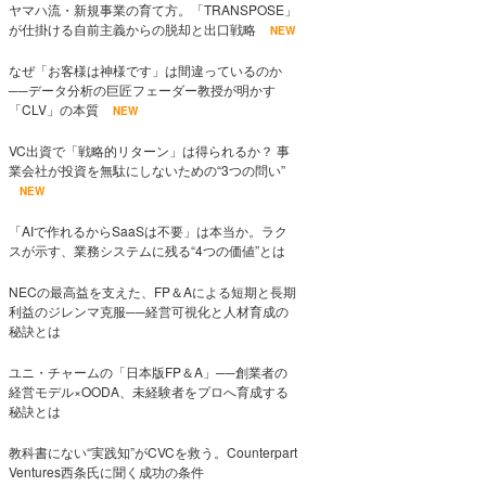
ヤマハ流・新規事業の育て方。「TRANSPOSE」
が仕掛ける自前主義からの脱却と出口戦略
NEW
なぜ「お客様は神様です」は間違っているのか
──データ分析の巨匠フェーダー教授が明かす
「CLV」の本質
NEW
VC出資で「戦略的リターン」は得られるか？ 事
業会社が投資を無駄にしないための“3つの問い”
NEW
「AIで作れるからSaaSは不要」は本当か。ラク
スが示す、業務システムに残る“4つの価値”とは
NECの最高益を支えた、FP＆Aによる短期と長期
利益のジレンマ克服──経営可視化と人材育成の
秘訣とは
ユニ・チャームの「日本版FP＆A」──創業者の
経営モデル×OODA、未経験者をプロへ育成する
秘訣とは
教科書にない“実践知”がCVCを救う。Counterpart
Ventures西条氏に聞く成功の条件