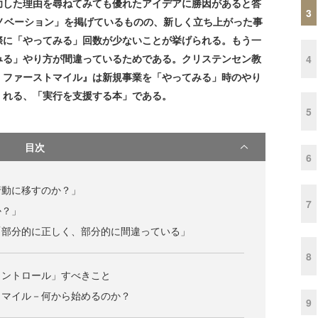
功した理由を尋ねてみても優れたアイデアに勝因があると答
3
ノベーション」を掲げているものの、新しく立ち上がった事
際に「やってみる」回数が少ないことが挙げられる。もう一
みる」やり方が間違っているためである。クリステンセン教
4
・ファーストマイル』は新規事業を「やってみる」時のやり
くれる、「実行を支援する本」である。
5
目次
6
行動に移すのか？」
7
か？」
「部分的に正しく、部分的に間違っている」
8
コントロール」すべきこと
トマイル－何から始めるのか？
9