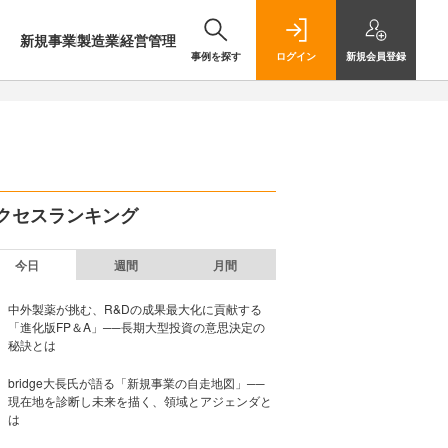
新規事業
製造業
経営管理
事例を探す
ログイン
新規
会員登録
クセスランキング
今日
週間
月間
中外製薬が挑む、R&Dの成果最大化に貢献する
「進化版FP＆A」──長期大型投資の意思決定の
秘訣とは
bridge大長氏が語る「新規事業の自走地図」──
現在地を診断し未来を描く、領域とアジェンダと
は