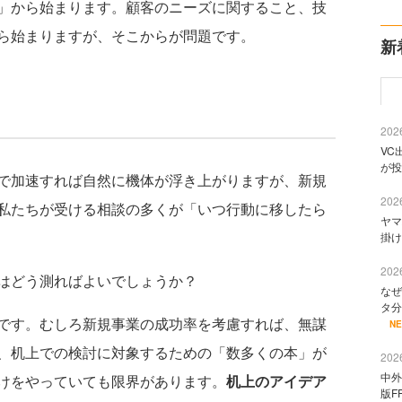
」から始まります。顧客のニーズに関すること、技
ら始まりますが、そこからが問題です。
新
2026
VC
が投
で加速すれば自然に機体が浮き上がりますが、新規
2026
私たちが受ける相談の多くが「いつ行動に移したら
ヤマ
掛け
2026
はどう測ればよいでしょうか？
なぜ
タ分
です。むしろ新規事業の成功率を考慮すれば、無謀
N
、机上での検討に対象するための「数多くの本」が
2026
中外
けをやっていても限界があります。
机上のアイデア
版F