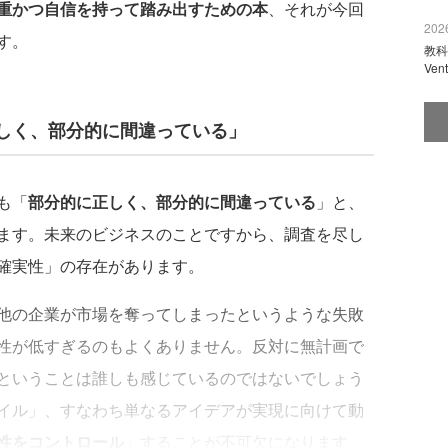
重かつ自信を持って踏み出すための本
、それが今回
2026
す。
教科
Ve
しく、部分的に間違っている」
も「
部分的に正しく、部分的に間違っている
」と、
ます。未来のビジネスのことですから、調査を尽し
確実性」の存在があります。
他の企業が市場を奪ってしまったというような失敗
性が低すぎるのもよくありません。反対に無計画で
ということは誰しも感じているのではないでしょう
イル」、すなわち単なるアイデアが実現に向けて動
性をコントロール
」することが不可欠になります。