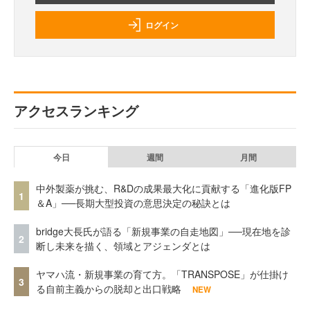
ログイン
アクセスランキング
今日
週間
月間
中外製薬が挑む、R&Dの成果最大化に貢献する「進化版FP
1
＆A」──長期大型投資の意思決定の秘訣とは
bridge大長氏が語る「新規事業の自走地図」──現在地を診
2
断し未来を描く、領域とアジェンダとは
ヤマハ流・新規事業の育て方。「TRANSPOSE」が仕掛け
3
る自前主義からの脱却と出口戦略
NEW