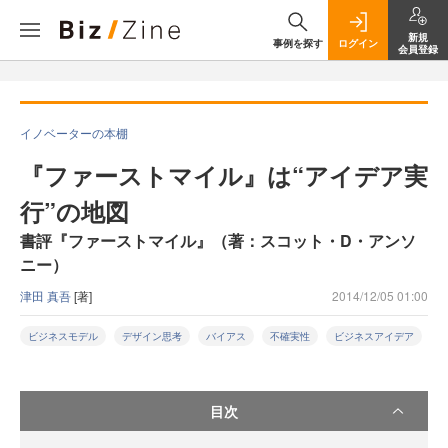
新規
事例を探す
ログイン
会員登録
イノベーターの本棚
『ファーストマイル』は“アイデア実
行”の地図
書評『ファーストマイル』（著：スコット・D・アンソ
ニー）
津田 真吾
[著]
2014/12/05 01:00
ビジネスモデル
デザイン思考
バイアス
不確実性
ビジネスアイデア
目次