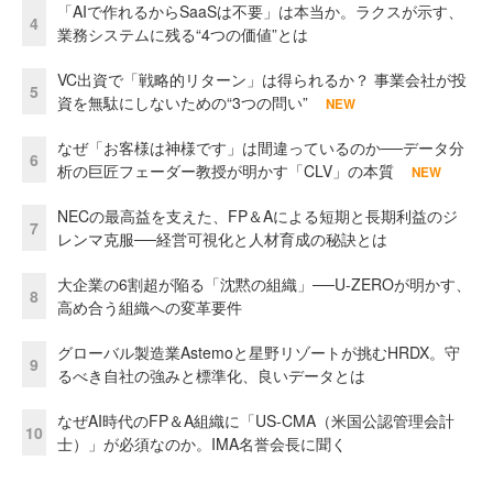
「AIで作れるからSaaSは不要」は本当か。ラクスが示す、
4
業務システムに残る“4つの価値”とは
VC出資で「戦略的リターン」は得られるか？ 事業会社が投
5
資を無駄にしないための“3つの問い”
NEW
なぜ「お客様は神様です」は間違っているのか──データ分
6
析の巨匠フェーダー教授が明かす「CLV」の本質
NEW
NECの最高益を支えた、FP＆Aによる短期と長期利益のジ
7
レンマ克服──経営可視化と人材育成の秘訣とは
大企業の6割超が陥る「沈黙の組織」──U-ZEROが明かす、
8
高め合う組織への変革要件
グローバル製造業Astemoと星野リゾートが挑むHRDX。守
9
るべき自社の強みと標準化、良いデータとは
なぜAI時代のFP＆A組織に「US-CMA（米国公認管理会計
10
士）」が必須なのか。IMA名誉会長に聞く