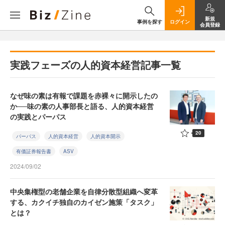
新規
事例を探す
ログイン
会員登録
実践フェーズの人的資本経営記事一覧
なぜ味の素は有報で課題を赤裸々に開示したの
か──味の素の人事部長と語る、人的資本経営
の実践とパーパス
20
パーパス
人的資本経営
人的資本開示
有価証券報告書
ASV
2024/09/02
中央集権型の老舗企業を自律分散型組織へ変革
する、カクイチ独自のカイゼン施策「タスク」
とは？