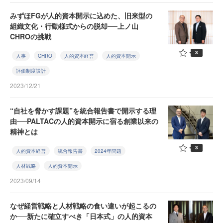
みずほFGが人的資本開示に込めた、旧来型の
組織文化・行動様式からの脱却──上ノ山
CHROの挑戦
3
人事
CHRO
人的資本経営
人的資本開示
評価制度設計
2023/12/21
“自社を脅かす課題”を統合報告書で開示する理
由──PALTACの人的資本開示に宿る創業以来の
精神とは
3
人的資本経営
統合報告書
2024年問題
人材戦略
人的資本開示
2023/09/14
なぜ経営戦略と人材戦略の食い違いが起こるの
か──新たに確立すべき「日本式」の人的資本