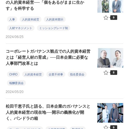
の人的資本経営──「個をあるがままに生か
す」を科学する
9
人事
人的資本経営
人的資本開示
人材マネジメント
ミッショングレード制
2024/06/25
コーポレートガバナンス観点での人的資本経営
とは「経営人材の育成」──日本企業に必要な
人事部門改革とは
8
CHRO
人的資本経営
企業不祥事
指名委員会
報酬委員会
2024/05/20
松田千恵子氏と語る、日本企業のガバナンスと
人的資本経営の現在地──開示の義務化が開
く、パンドラの箱
9