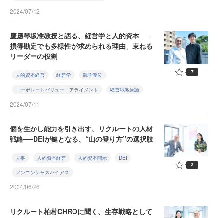
2024/07/12
慶應琴坂准教授と語る、経営学と人的資本──
損得勘定でも多様性が求められる理由、束ねる
リーダーの役割
7
人的資本経営
経営学
競争優位
コーポレートバリュー・アライメント
経営戦略原論
2024/07/11
個を生かし能力を引き出す、リクルートの人材
戦略──DEIが鍵となる、“山の登り方”の選択肢
人事
人的資本経営
人的資本開示
DEI
2
アンコンシャスバイアス
2024/06/26
リクルート柏村CHROに聞く、生存戦略として