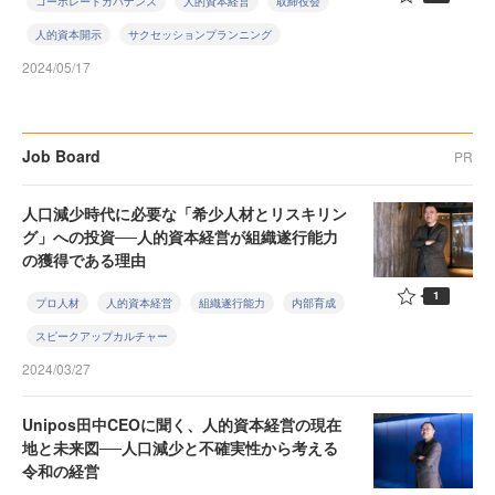
コーポレートガバナンス
人的資本経営
取締役会
人的資本開示
サクセッションプランニング
2024/05/17
Job Board
PR
人口減少時代に必要な「希少人材とリスキリン
グ」への投資──人的資本経営が組織遂行能力
の獲得である理由
1
プロ人材
人的資本経営
組織遂行能力
内部育成
スピークアップカルチャー
2024/03/27
Unipos田中CEOに聞く、人的資本経営の現在
地と未来図──人口減少と不確実性から考える
令和の経営