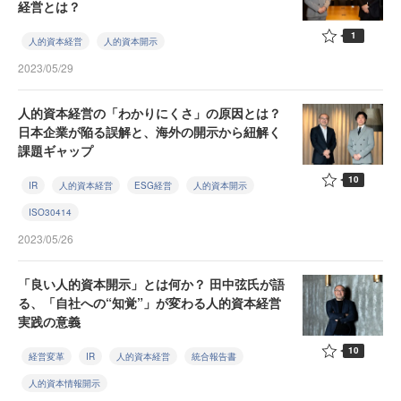
経営とは？
1
人的資本経営
人的資本開示
2023/05/29
人的資本経営の「わかりにくさ」の原因とは？
日本企業が陥る誤解と、海外の開示から紐解く
課題ギャップ
10
IR
人的資本経営
ESG経営
人的資本開示
ISO30414
2023/05/26
「良い人的資本開示」とは何か？ 田中弦氏が語
る、「自社への“知覚”」が変わる人的資本経営
実践の意義
10
経営変革
IR
人的資本経営
統合報告書
人的資本情報開示