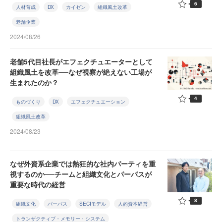
6
人材育成
DX
カイゼン
組織風土改革
老舗企業
2024/08/26
老舗5代目社長がエフェクチュエーターとして
組織風土を改革──なぜ視察が絶えない工場が
生まれたのか？
4
ものづくり
DX
エフェクチュエーション
組織風土改革
2024/08/23
なぜ外資系企業では熱狂的な社内パーティを重
視するのか──チームと組織文化とパーパスが
重要な時代の経営
8
組織文化
パーパス
SECIモデル
人的資本経営
トランザクティブ・メモリー・システム