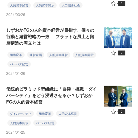
3
人的資本経営
人的資本開示
人口減少社会
2024/03/26
しずおかFGの人的資本経営が目指す、個々の
行動と経営戦略の一致──フラットな風土と階
層構造の両立とは
2
組織変革
経営企画
人的資本経営
人的資本開示
パーパス経営
2024/01/26
伝統的ピラミッド型組織に「自律・挑戦・ダイ
バーシティ」をどう浸透させるか？しずおか
FGの人的資本経営
2
ダイバーシティ
組織変革
人的資本経営
人的資本開示
パーパス経営
2024/01/25