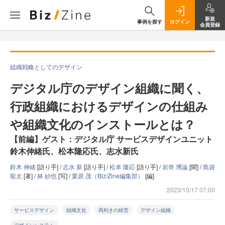
新規
事例を探す
ログイン
会員登録
組織戦略としてのデザイン
デジタル庁のデザイン組織に聞く、
行政組織におけるデザインの仕組み
や組織文化のインストールとは？
【前編】ゲスト：デジタル庁 サービスデザインユニット
鈴木伸緒氏、松本隆応氏、志水新氏
鈴木 伸緒
[語り手] /
志水 新
[語り手] /
松本 隆応
[語り手] /
岩嵜 博論
[聞] /
島袋
龍太
[著] /
林 紗也
[写] /
栗原 茂（Biz/Zine編集部）
[編]
2023/10/17 07:00
サービスデザイン
組織文化
両利きの経営
デザイン組織