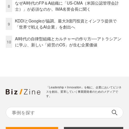
なぜAI時代のFP＆A組織に「US-CMA（米国公認管理会計
8
士）」が必須なのか。IMA名誉会長に聞く
KDDIとGoogleが協調。最大3億円投資とインフラ提供で
9
「世界で戦えるAI企業」を創出へ
AI時代の自律型組織とカルチャーの作り方──アトラシアン
10
に学ぶ、新しい「経営のOS」が生む企業価値
「Leadership ☓ Innovation」を軸に、企業においてビジネ
スを創出、変革していく事業開発者のためのメディアで
す。