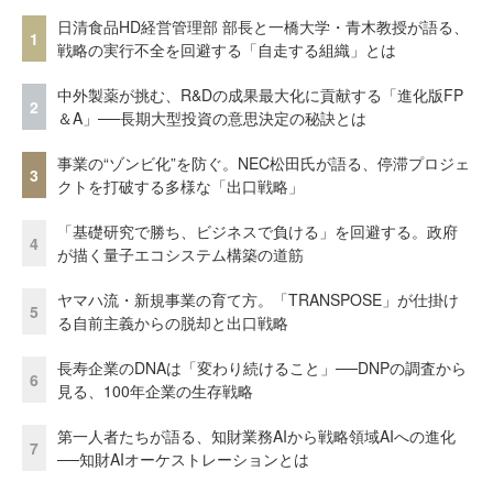
日清食品HD経営管理部 部長と一橋大学・青木教授が語る、
1
戦略の実行不全を回避する「自走する組織」とは
中外製薬が挑む、R&Dの成果最大化に貢献する「進化版FP
2
＆A」──長期大型投資の意思決定の秘訣とは
事業の“ゾンビ化”を防ぐ。NEC松田氏が語る、停滞プロジェ
3
クトを打破する多様な「出口戦略」
「基礎研究で勝ち、ビジネスで負ける」を回避する。政府
4
が描く量子エコシステム構築の道筋
ヤマハ流・新規事業の育て方。「TRANSPOSE」が仕掛け
5
る自前主義からの脱却と出口戦略
長寿企業のDNAは「変わり続けること」──DNPの調査から
6
見る、100年企業の生存戦略
第一人者たちが語る、知財業務AIから戦略領域AIへの進化
7
──知財AIオーケストレーションとは