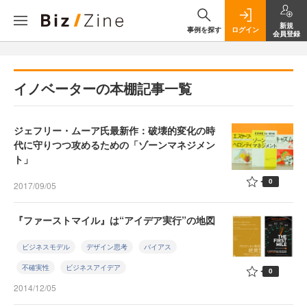
新規
事例を探す
ログイン
会員登録
イノベーターの本棚記事一覧
ジェフリー・ムーア氏最新作：破壊的変化の時
代に守りつつ攻めるための「ゾーンマネジメン
ト」
0
2017/09/05
『ファーストマイル』は“アイデア実行”の地図
ビジネスモデル
デザイン思考
バイアス
不確実性
ビジネスアイデア
0
2014/12/05