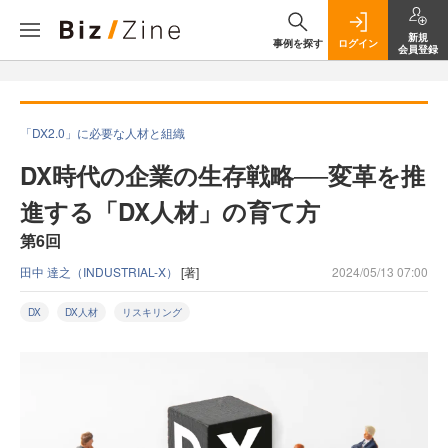
新規
事例を探す
ログイン
会員登録
「DX2.0」に必要な人材と組織
DX時代の企業の生存戦略──変革を推
進する「DX人材」の育て方
第6回
田中 達之（INDUSTRIAL-X）
[著]
2024/05/13 07:00
DX
DX人材
リスキリング