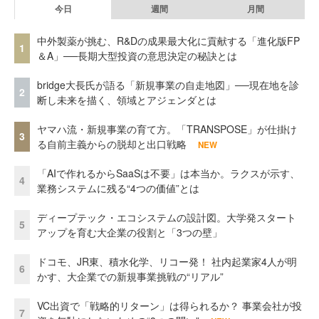
今日
週間
月間
中外製薬が挑む、R&Dの成果最大化に貢献する「進化版FP
1
＆A」──長期大型投資の意思決定の秘訣とは
bridge大長氏が語る「新規事業の自走地図」──現在地を診
2
断し未来を描く、領域とアジェンダとは
ヤマハ流・新規事業の育て方。「TRANSPOSE」が仕掛け
3
る自前主義からの脱却と出口戦略
NEW
「AIで作れるからSaaSは不要」は本当か。ラクスが示す、
4
業務システムに残る“4つの価値”とは
ディープテック・エコシステムの設計図。大学発スタート
5
アップを育む大企業の役割と「3つの壁」
ドコモ、JR東、積水化学、リコー発！ 社内起業家4人が明
6
かす、大企業での新規事業挑戦の“リアル”
VC出資で「戦略的リターン」は得られるか？ 事業会社が投
7