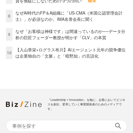
資を無駄にしないための“3つの問い”
NEW
なぜAI時代のFP＆A組織に「US-CMA（米国公認管理会計
8
士）」が必須なのか。IMA名誉会長に聞く
なぜ「お客様は神様です」は間違っているのか──データ分
9
析の巨匠フェーダー教授が明かす「CLV」の本質
【入山章栄×ログラス布川】AIエージェント元年の競争優位
10
は企業独自の「文脈」と「暗黙知」の言語化
「Leadership ☓ Innovation」を軸に、企業においてビジネ
スを創出、変革していく事業開発者のためのメディアで
す。