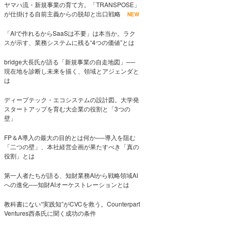
ヤマハ流・新規事業の育て方。「TRANSPOSE」
が仕掛ける自前主義からの脱却と出口戦略
NEW
「AIで作れるからSaaSは不要」は本当か。ラク
スが示す、業務システムに残る“4つの価値”とは
bridge大長氏が語る「新規事業の自走地図」──
現在地を診断し未来を描く、領域とアジェンダと
は
ディープテック・エコシステムの設計図。大学発
スタートアップを育む大企業の役割と「3つの
壁」
FP＆A導入の最大の目的とは何か──導入を阻む
「二つの壁」、本社経営企画が果たすべき「真の
役割」とは
第一人者たちが語る、知財業務AIから戦略領域AI
への進化──知財AIオーケストレーションとは
教科書にない“実践知”がCVCを救う。Counterpart
Ventures西条氏に聞く成功の条件