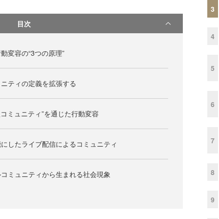
3
目次
4
動変容の“3つの原理”
5
ュニティの定義を拡張する
6
組コミュニティ”を通じた行動変容
7
能にしたライブ配信によるコミュニティ
8
ルコミュニティから生まれる社会現象
9