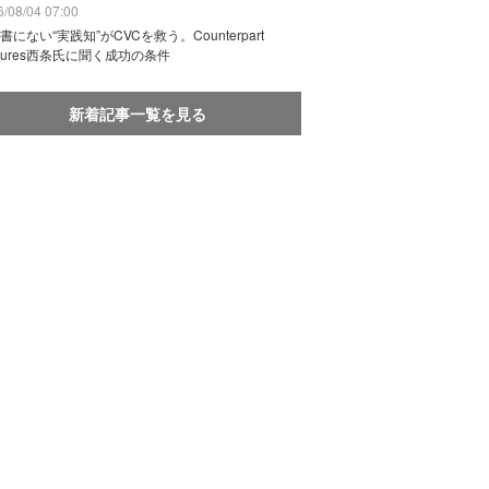
/08/04 07:00
書にない“実践知”がCVCを救う。Counterpart
ntures西条氏に聞く成功の条件
新着記事一覧を見る