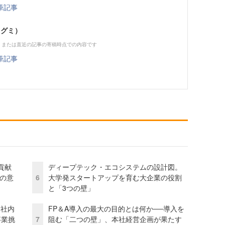
筆記事
メグミ）
、または直近の記事の寄稿時点での内容です
筆記事
貢献
ディープテック・エコシステムの設計図。
資の意
6
大学発スタートアップを育む大企業の役割
と「3つの壁」
 社内
FP＆A導入の最大の目的とは何か──導入を
事業挑
7
阻む「二つの壁」、本社経営企画が果たす