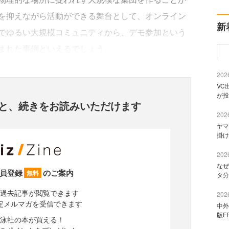
を抑えながら活動ができる舞台として、オンライン
新
でゆるい大規模コミュニティから、デモ参加という
まれた事例といえるでしょう。
2026
VC
が投
と、
続きをお読みいただけます
2026
ヤマ
掛け
2026
なぜ
員登録
のご案内
無料
タ分
過去記事が閲覧できます
2026
定メルマガを受信できます
中外
版F
泳社の本が買える！