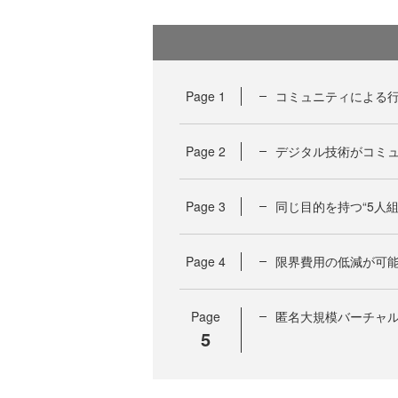
Page
1
コミュニティによる行
Page
2
デジタル技術がコミ
Page
3
同じ目的を持つ“5人
Page
4
限界費用の低減が可
Page
匿名大規模バーチャ
5