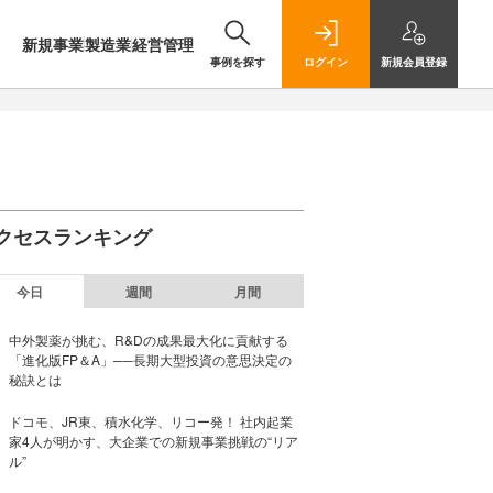
新規事業
製造業
経営管理
事例を探す
ログイン
新規
会員登録
クセスランキング
今日
週間
月間
中外製薬が挑む、R&Dの成果最大化に貢献する
「進化版FP＆A」──長期大型投資の意思決定の
秘訣とは
ドコモ、JR東、積水化学、リコー発！ 社内起業
家4人が明かす、大企業での新規事業挑戦の“リア
ル”