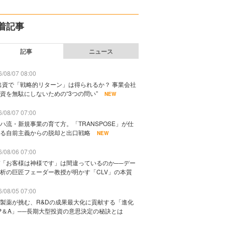
着記事
記事
ニュース
/08/07 08:00
出資で「戦略的リターン」は得られるか？ 事業会社
資を無駄にしないための“3つの問い”
NEW
/08/07 07:00
ハ流・新規事業の育て方。「TRANSPOSE」が仕
る自前主義からの脱却と出口戦略
NEW
/08/06 07:00
「お客様は神様です」は間違っているのか──デー
析の巨匠フェーダー教授が明かす「CLV」の本質
/08/05 07:00
製薬が挑む、R&Dの成果最大化に貢献する「進化
P＆A」──長期大型投資の意思決定の秘訣とは