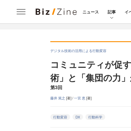
ニュース
記事
イ
デジタル技術の活用による行動変容
コミュニティが促す
術」と「集団の力」
第3回
藤井 篤之
[著] /
一宮 恵
[著]
行動変容
DX
行動科学