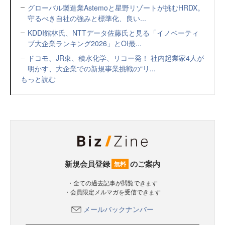
グローバル製造業Astemoと星野リゾートが挑むHRDX。
守るべき自社の強みと標準化、良い...
KDDI館林氏、NTTデータ佐藤氏と見る「イノベーティ
ブ大企業ランキング2026」とOI最...
ドコモ、JR東、積水化学、リコー発！ 社内起業家4人が
明かす、大企業での新規事業挑戦の“リ...
もっと読む
新規会員登録
のご案内
無料
・全ての過去記事が閲覧できます
・会員限定メルマガを受信できます
メールバックナンバー