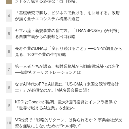
クトを打破する多様な「出口戦略」
「基礎研究で勝ち、ビジネスで負ける」を回避する。政府
4
が描く量子エコシステム構築の道筋
ヤマハ流・新規事業の育て方。「TRANSPOSE」が仕掛け
5
る自前主義からの脱却と出口戦略
長寿企業のDNAは「変わり続けること」──DNPの調査から
6
見る、100年企業の生存戦略
第一人者たちが語る、知財業務AIから戦略領域AIへの進化
7
──知財AIオーケストレーションとは
なぜAI時代のFP＆A組織に「US-CMA（米国公認管理会計
8
士）」が必須なのか。IMA名誉会長に聞く
KDDIとGoogleが協調。最大3億円投資とインフラ提供で
9
「世界で戦えるAI企業」を創出へ
VC出資で「戦略的リターン」は得られるか？ 事業会社が投
10
資を無駄にしないための“3つの問い”