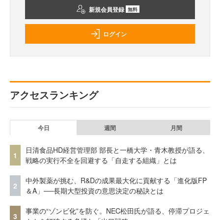
新規会員登録
無料
ログイン
アクセスランキング
今日
週間
月間
日清食品HD経営管理部 部長と一橋大学・青木教授が語る、
1
戦略の実行不全を回避する「自走する組織」とは
中外製薬が挑む、R&Dの成果最大化に貢献する「進化版FP
2
＆A」──長期大型投資の意思決定の秘訣とは
事業の“ゾンビ化”を防ぐ。NEC松田氏が語る、停滞プロジェ
3