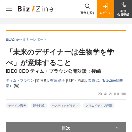
新規
事例を探す
ログイン
会員登録
Biz/Zineセミナーレポート
「未来のデザイナーは生物学を学
べ」が意味すること
IDEO CEO ティム・ブラウン公開対談：後編
ティム・ブラウン
[講演者] /
有須 晶子
[取材・構成] /
栗原 茂（Biz/Zine編集
部）
[編]
2014/12/10 01:00
デザイン思考
競争戦略
セスティナビリティ
クリエイティブ経済
目次