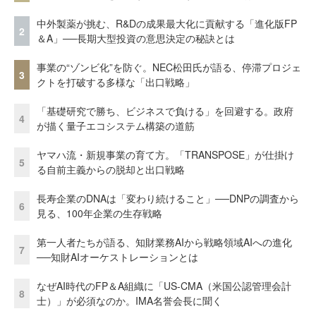
中外製薬が挑む、R&Dの成果最大化に貢献する「進化版FP
2
＆A」──長期大型投資の意思決定の秘訣とは
事業の“ゾンビ化”を防ぐ。NEC松田氏が語る、停滞プロジェ
3
クトを打破する多様な「出口戦略」
「基礎研究で勝ち、ビジネスで負ける」を回避する。政府
4
が描く量子エコシステム構築の道筋
ヤマハ流・新規事業の育て方。「TRANSPOSE」が仕掛け
5
る自前主義からの脱却と出口戦略
長寿企業のDNAは「変わり続けること」──DNPの調査から
6
見る、100年企業の生存戦略
第一人者たちが語る、知財業務AIから戦略領域AIへの進化
7
──知財AIオーケストレーションとは
なぜAI時代のFP＆A組織に「US-CMA（米国公認管理会計
8
士）」が必須なのか。IMA名誉会長に聞く