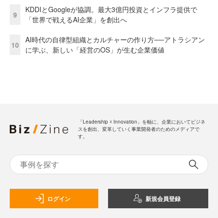
KDDIとGoogleが協調。最大3億円投資とインフラ提供で
9
「世界で戦えるAI企業」を創出へ
AI時代の自律型組織とカルチャーの作り方──アトラシアン
10
に学ぶ、新しい「経営のOS」が生む企業価値
「Leadership ☓ Innovation」を軸に、企業においてビジネ
スを創出、変革していく事業開発者のためのメディアで
す。
ログイン
新規会員登録