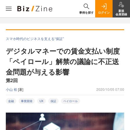
新規
事例を探す
ログイン
会員登録
スマホ時代のビジネスを支える“保証”
デジタルマネーでの賃金支払い制度
「ペイロール」解禁の議論に不正送
金問題が与える影響
第2回
小山 裕
[著]
2020/10/05 07:00
金融
事業開発
UX
保証
ペイロール