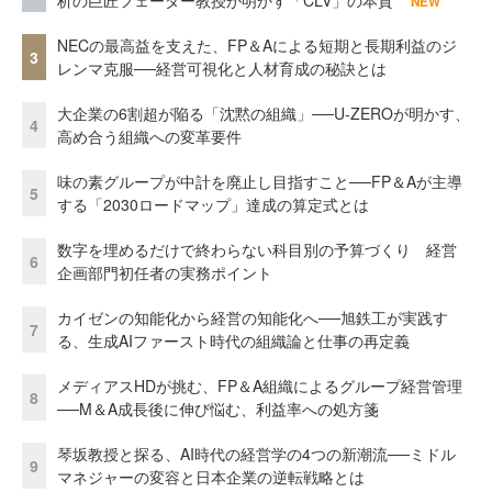
析の巨匠フェーダー教授が明かす「CLV」の本質
NEW
NECの最高益を支えた、FP＆Aによる短期と長期利益のジ
3
レンマ克服──経営可視化と人材育成の秘訣とは
大企業の6割超が陥る「沈黙の組織」──U-ZEROが明かす、
4
高め合う組織への変革要件
味の素グループが中計を廃止し目指すこと──FP＆Aが主導
5
する「2030ロードマップ」達成の算定式とは
数字を埋めるだけで終わらない科目別の予算づくり 経営
6
企画部門初任者の実務ポイント
カイゼンの知能化から経営の知能化へ──旭鉄工が実践す
7
る、生成AIファースト時代の組織論と仕事の再定義
メディアスHDが挑む、FP＆A組織によるグループ経営管理
8
──M＆A成長後に伸び悩む、利益率への処方箋
琴坂教授と探る、AI時代の経営学の4つの新潮流──ミドル
9
マネジャーの変容と日本企業の逆転戦略とは