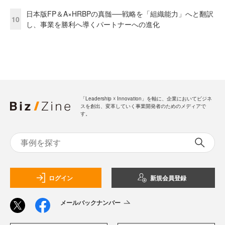
日本版FP＆A×HRBPの真髄──戦略を「組織能力」へと翻訳
10
し、事業を勝利へ導くパートナーへの進化
「Leadership ☓ Innovation」を軸に、企業においてビジネ
スを創出、変革していく事業開発者のためのメディアで
す。
ログイン
新規会員登録
メールバックナンバー