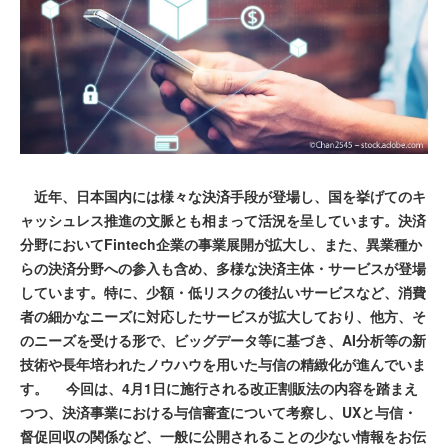
近年、日本国内には様々な決済手段が登場し、国を挙げてのキ
ャッシュレス推進の文脈とも相まって活況を呈しています。決済
分野においてFintech企業の事業展開が拡大し、また、異業種か
らの決済分野への参入も含め、多様な決済主体・サービスが登場
しています。特に、少額・低リスクの後払いサービスなど、消費
者の細かなニーズに対応したサービスが拡大しており、他方、そ
のニーズを受ける形で、ビッグデータ等に基づき、AI分析等の新
技術や長年培われたノウハウを用いた与信の精緻化が進んでいま
す。 今回は、4月1日に施行される改正割販法の内容を踏まえ
つつ、決済事業における与信審査について考察し、UXと与信・
督促回収の関係など、一般に公開されることの少ない情報をお伝