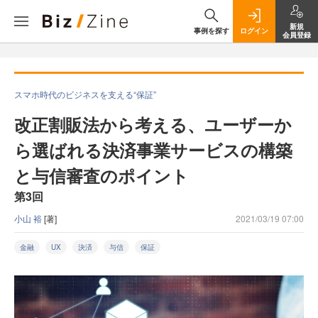
新規
事例を探す
ログイン
会員登録
スマホ時代のビジネスを支える“保証”
改正割販法から考える、ユーザーか
ら選ばれる決済事業サービスの構築
と与信審査のポイント
第3回
小山 裕
[著]
2021/03/19 07:00
金融
UX
決済
与信
保証