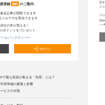
読ま
員登録
のご案内
無料
ニュ
過去記事が閲覧できます
2026
定メルマガを受信できます
Go
──
泳社の本が買える！
分のポイントをプレゼント
メールバックナンバー
ログイン
s Techで最も投資が集まる「知育」とは？
な学習準備の要素と影響
サービスの分類