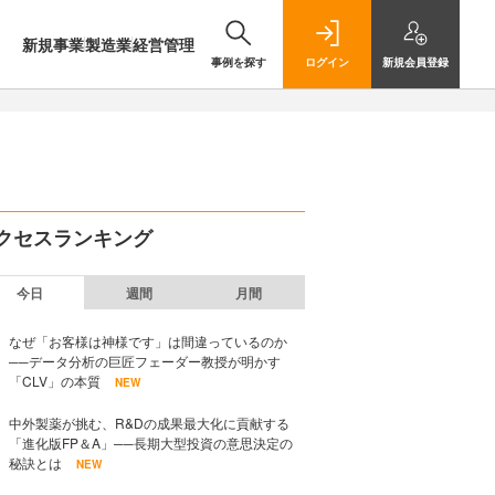
新規事業
製造業
経営管理
事例を探す
ログイン
新規
会員登録
クセスランキング
今日
週間
月間
なぜ「お客様は神様です」は間違っているのか
──データ分析の巨匠フェーダー教授が明かす
「CLV」の本質
NEW
中外製薬が挑む、R&Dの成果最大化に貢献する
「進化版FP＆A」──長期大型投資の意思決定の
秘訣とは
NEW