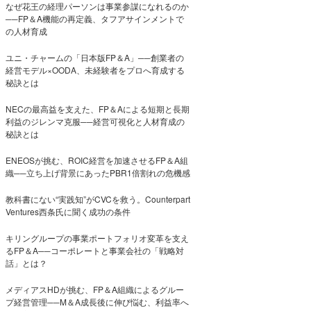
なぜ花王の経理パーソンは事業参謀になれるのか
──FP＆A機能の再定義、タフアサインメントで
の人材育成
ユニ・チャームの「日本版FP＆A」──創業者の
経営モデル×OODA、未経験者をプロへ育成する
秘訣とは
NECの最高益を支えた、FP＆Aによる短期と長期
利益のジレンマ克服──経営可視化と人材育成の
秘訣とは
ENEOSが挑む、ROIC経営を加速させるFP＆A組
織──立ち上げ背景にあったPBR1倍割れの危機感
教科書にない“実践知”がCVCを救う。Counterpart
Ventures西条氏に聞く成功の条件
キリングループの事業ポートフォリオ変革を支え
るFP＆A──コーポレートと事業会社の「戦略対
話」とは？
メディアスHDが挑む、FP＆A組織によるグルー
プ経営管理──M＆A成長後に伸び悩む、利益率へ