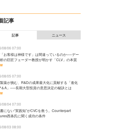
着記事
記事
ニュース
/08/06 07:00
「お客様は神様です」は間違っているのか──デー
析の巨匠フェーダー教授が明かす「CLV」の本質
EW
/08/05 07:00
製薬が挑む、R&Dの成果最大化に貢献する「進化
P＆A」──長期大型投資の意思決定の秘訣とは
EW
/08/04 07:00
書にない“実践知”がCVCを救う。Counterpart
ntures西条氏に聞く成功の条件
/08/03 08:00