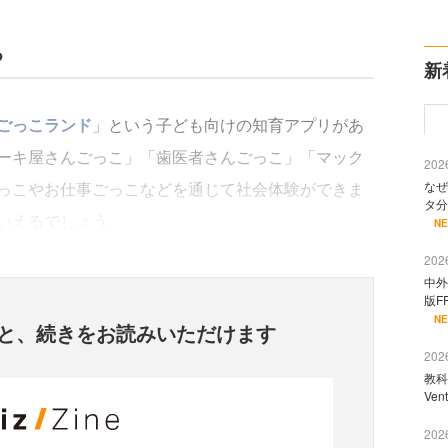
る
新
ごっこランド
」という子ども向けの知育アプリがあ
ーキ屋さんごっこ」「歯医者さんごっこ」「マック
2026
っこやお仕事ごっこなどを通じて社会体験ができま
なぜ
タ分
いえるでしょう。
N
2026
中外
版F
N
と、
続きをお読みいただけます
2026
教科
Ve
2026