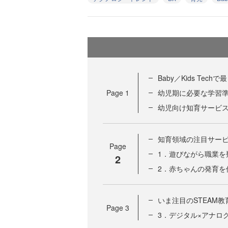
Baby／Kids Te
Page
1
幼児期に必要な学習
幼児向け知育サービ
知育領域の注目サー
Page
1．遊びながら職業を
2
2．赤ちゃんの発育を
いま注目のSTEAM
Page
3
3．デジタル×アナロ