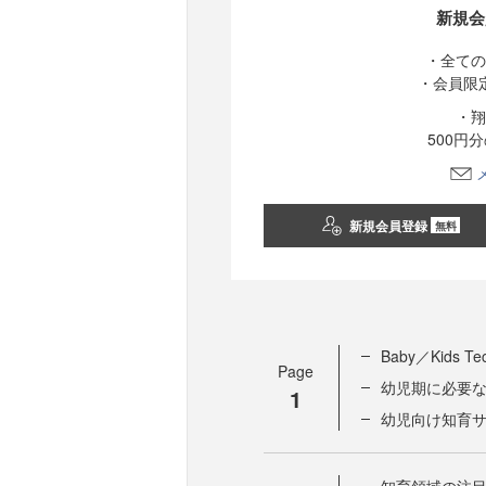
新規会
・全ての
・会員限
・翔
500円
新規会員登録
無料
Baby／Kid
Page
幼児期に必要
1
幼児向け知育