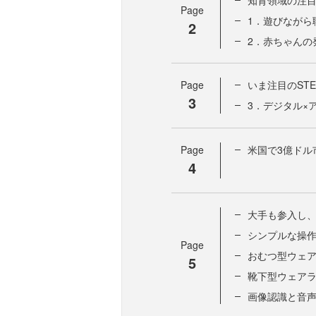
知育領域の注
Page
1．遊びながら
2
2．赤ちゃんの
Page
いま注目のST
3
3．デジタル×
Page
米国で3億ドル
4
大手も参入し
シンプルな操
Page
おむつ型ウェ
5
靴下型ウェア
画像認識と音