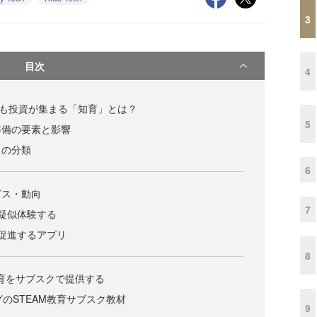
3
目次
4
chで最も投資が集まる「知育」とは？
5
準備の要素と影響
スの分類
6
ビス・動向
7
疑似体験する
促進するアプリ
8
教育をサブスクで提供する
グのSTEAM教育サブスク教材
9