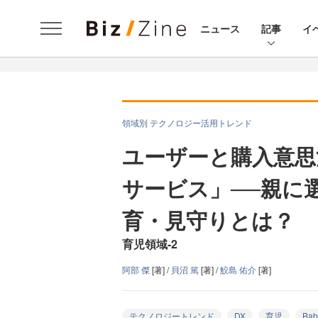
ニュース
記事
イ
領域別 テクノロジー活用トレンド
ユーザーと購入意思
サービス」──親に
育・見守りとは？
育児領域-2
阿部 傑
[著] /
貝沼 篤
[著] /
鮫島 佑介
[著]
テクノロジートレンド
DX
育児
Bab