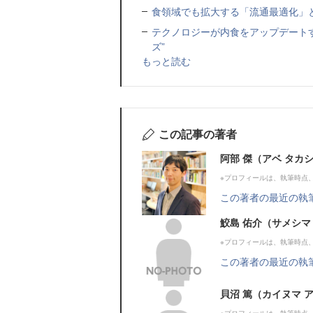
食領域でも拡大する「流通最適化」と
テクノロジーが内食をアップデートす
ズ”
もっと読む
この記事の著者
阿部 傑（アベ タカ
※プロフィールは、執筆時点
この著者の最近の執
鮫島 佑介（サメシマ
※プロフィールは、執筆時点
この著者の最近の執
貝沼 篤（カイヌマ 