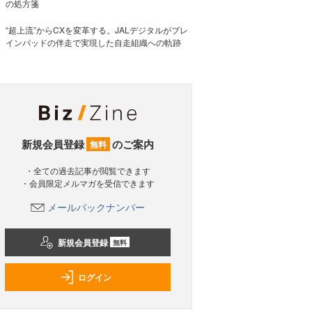
の処方箋
“超上流”からCXを変革する。JALデジタルがブレ
インパッドの伴走で実現した自走組織への軌跡
新規会員登録
のご案内
無料
・全ての過去記事が閲覧できます
・会員限定メルマガを受信できます
メールバックナンバー
新規会員登録
無料
ログイン