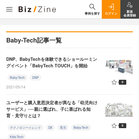
新規
事例を探す
ログイン
会員登録
Baby-Tech記事一覧
DNP、BabyTechを体験できるショールーミン
グイベント「BabyTech TOUCH」を開始
Baby-Tech
DNP
0
2021/05/14
ユーザーと購入意思決定者が異なる「幼児向け
サービス」──親に選ばれ、子に喜ばれる知
育・見守りとは？
0
テクノロジートレンド
DX
育児
Baby-Tech
Kids-Tech