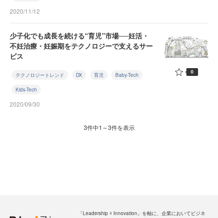
2020/11/12
少子化でも成長を続ける“育児”市場──妊活・
不妊治療・妊娠期をテクノロジーで支えるサー
ビス
0
テクノロジートレンド
DX
育児
Baby-Tech
Kids-Tech
2020/09/30
3件中1～3件を表示
「Leadership ☓ Innovation」を軸に、企業においてビジネ