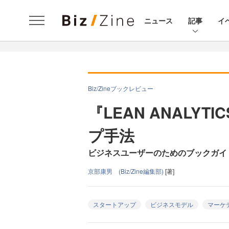
ニュース
記事
イ
Biz/Zineブックレビュー
『LEAN ANALY
プ手法
ビジネスユーザーのためのブックガイ
京部康男 (Biz/Zine編集部)
[著]
スタートアップ
ビジネスモデル
マーケ