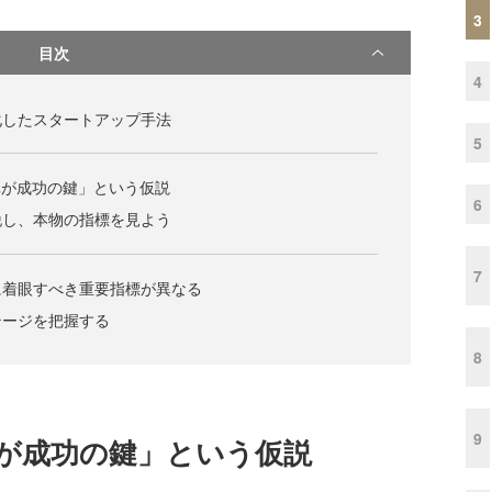
3
目次
4
化したスタートアップ手法
5
写真が成功の鍵」という仮説
6
脱し、本物の指標を見よう
7
に着眼すべき重要指標が異なる
テージを把握する
8
9
写真が成功の鍵」という仮説