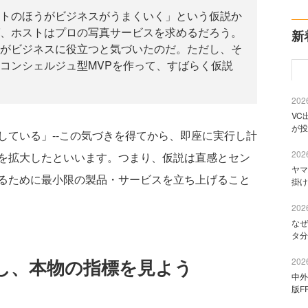
トのほうがビジネスがうまくいく」という仮説か
、ホストはプロの写真サービスを求めるだろう。
新
がビジネスに役立つと気づいたのだ。ただし、そ
コンシェルジュ型MVPを作って、すばらく仮説
2026
VC
が投
している」--この気づきを得てから、即座に実行し計
2026
を拡大したといいます。つまり、仮説は直感とセン
ヤマ
るために最小限の製品・サービスを立ち上げること
掛け
2026
なぜ
タ分
し、本物の指標を見よう
2026
中外
版F