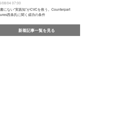
/08/04 07:00
書にない“実践知”がCVCを救う。Counterpart
ntures西条氏に聞く成功の条件
新着記事一覧を見る