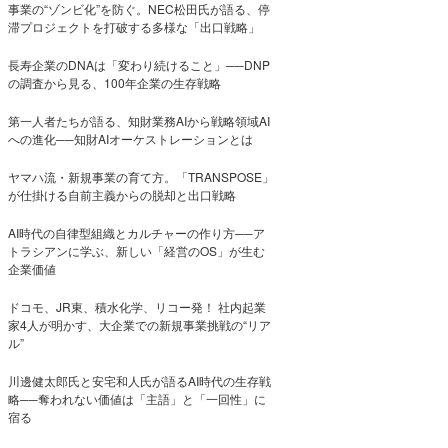
事業の“ゾンビ化”を防ぐ。NEC松田氏が語る、停
滞プロジェクトを打破する多様な「出口戦略」
長寿企業のDNAは「変わり続けること」──DNP
の調査から見る、100年企業の生存戦略
第一人者たちが語る、知財業務AIから戦略領域AI
への進化──知財AIオーケストレーションとは
ヤマハ流・新規事業の育て方。「TRANSPOSE」
が仕掛ける自前主義からの脱却と出口戦略
AI時代の自律型組織とカルチャーの作り方──ア
トラシアンに学ぶ、新しい「経営のOS」が生む
企業価値
ドコモ、JR東、積水化学、リコー発！ 社内起業
家4人が明かす、大企業での新規事業挑戦の“リア
ル”
川邊健太郎氏と安宅和人氏が語るAI時代の生存戦
略──奪われない価値は「主語」と「一回性」に
宿る