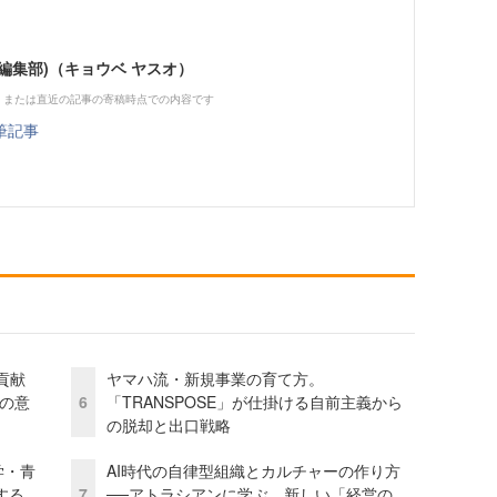
ne編集部)（キョウベ ヤスオ）
、または直近の記事の寄稿時点での内容です
筆記事
貢献
ヤマハ流・新規事業の育て方。
資の意
6
「TRANSPOSE」が仕掛ける自前主義から
の脱却と出口戦略
学・青
AI時代の自律型組織とカルチャーの作り方
する
7
──アトラシアンに学ぶ、新しい「経営の