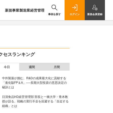
新規事業
製造業
経営管理
事例を探す
ログイン
新規
会員登録
クセスランキング
今日
週間
月間
中外製薬が挑む、R&Dの成果最大化に貢献する
「進化版FP＆A」──長期大型投資の意思決定の
秘訣とは
日清食品HD経営管理部 部長と一橋大学・青木教
授が語る、戦略の実行不全を回避する「自走する
組織」とは