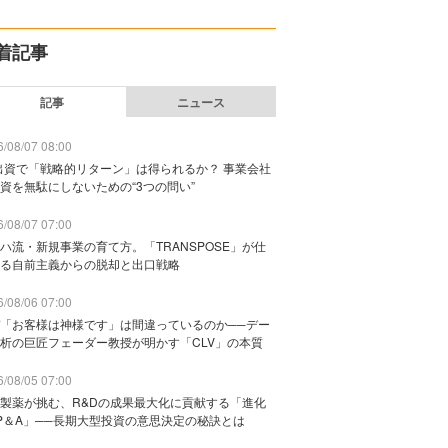
着記事
記事
ニュース
/08/07 08:00
出資で「戦略的リターン」は得られるか？ 事業会社
資を無駄にしないための“3つの問い”
/08/07 07:00
ハ流・新規事業の育て方。「TRANSPOSE」が仕
る自前主義からの脱却と出口戦略
/08/06 07:00
「お客様は神様です」は間違っているのか──デー
析の巨匠フェーダー教授が明かす「CLV」の本質
/08/05 07:00
製薬が挑む、R&Dの成果最大化に貢献する「進化
P＆A」──長期大型投資の意思決定の秘訣とは