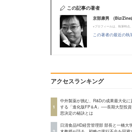
この記事の著者
京部康男 (Biz/Zi
※プロフィールは、執筆時点
この著者の最近の執
アクセスランキング
中外製薬が挑む、R&Dの成果最大化に
1
する「進化版FP＆A」──長期大型投
思決定の秘訣とは
日清食品HD経営管理部 部長と一橋大
2
木教授が語る、戦略の実行不全を回避