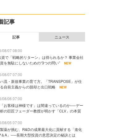
着記事
記事
ニュース
/08/07 08:00
出資で「戦略的リターン」は得られるか？ 事業会社
資を無駄にしないための“3つの問い”
NEW
/08/07 07:00
ハ流・新規事業の育て方。「TRANSPOSE」が仕
る自前主義からの脱却と出口戦略
NEW
/08/06 07:00
「お客様は神様です」は間違っているのか──デー
析の巨匠フェーダー教授が明かす「CLV」の本質
/08/05 07:00
製薬が挑む、R&Dの成果最大化に貢献する「進化
P＆A」──長期大型投資の意思決定の秘訣とは