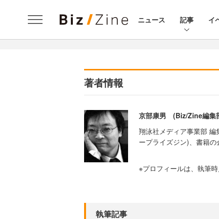
ニュース
記事
イ
著者情報
京部康男 (Biz/Zine
翔泳社メディア事業部 編集委員、
ープライズジン)、書籍の
※プロフィールは、執筆
執筆記事