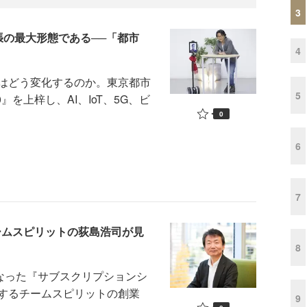
3
張の最大形態である──「都市
4
はどう変化するのか。東京都市
5
を上梓し、AI、IoT、5G、ビ
0
6
7
ームスピリットの荻島浩司が見
8
なった『サブスクリプションシ
するチームスピリットの創業
9