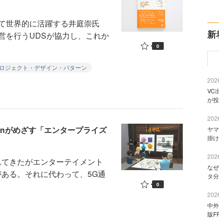
て世界的に活躍する井庭崇氏
新
営を行うUDSが協力し、これか
0
ロジェクト・デザイン・パターン
2026
VC
が投
2026
monがめざす「エンタープライズ
ヤマ
掛け
2026
てきたがエンターテイメント
なぜ
がある。それに代わって、5G通
タ分
0
2026
中外
版F