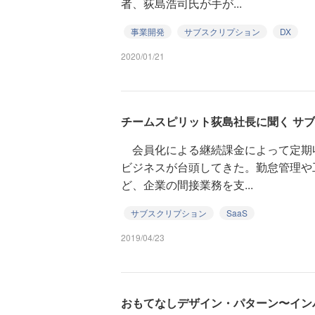
者、荻島浩司氏が手が...
事業開発
サブスクリプション
DX
2020/01/21
チームスピリット荻島社長に聞く サ
会員化による継続課金によって定期
ビジネスが台頭してきた。勤怠管理や
ど、企業の間接業務を支...
サブスクリプション
SaaS
2019/04/23
おもてなしデザイン・パターン〜イン