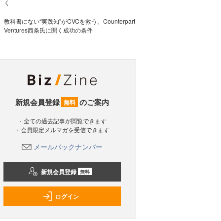
く
教科書にない“実践知”がCVCを救う。Counterpart
Ventures西条氏に聞く成功の条件
新規会員登録
のご案内
無料
・全ての過去記事が閲覧できます
・会員限定メルマガを受信できます
メールバックナンバー
新規会員登録
無料
ログイン