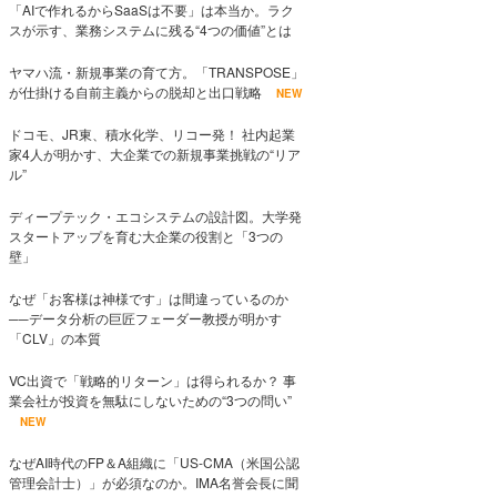
「AIで作れるからSaaSは不要」は本当か。ラク
スが示す、業務システムに残る“4つの価値”とは
ヤマハ流・新規事業の育て方。「TRANSPOSE」
が仕掛ける自前主義からの脱却と出口戦略
NEW
ドコモ、JR東、積水化学、リコー発！ 社内起業
家4人が明かす、大企業での新規事業挑戦の“リア
ル”
ディープテック・エコシステムの設計図。大学発
スタートアップを育む大企業の役割と「3つの
壁」
なぜ「お客様は神様です」は間違っているのか
──データ分析の巨匠フェーダー教授が明かす
「CLV」の本質
VC出資で「戦略的リターン」は得られるか？ 事
業会社が投資を無駄にしないための“3つの問い”
NEW
なぜAI時代のFP＆A組織に「US-CMA（米国公認
管理会計士）」が必須なのか。IMA名誉会長に聞