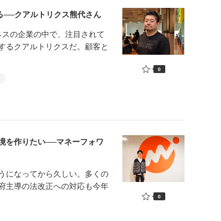
る──クアルトリクス熊代さん
ネスの企業の中で、注目されて
するクアルトリクスだ。顧客と
0
イ
境を作りたい──マネーフォワ
うになってから久しい。多くの
府主導の法改正への対応も今年
0