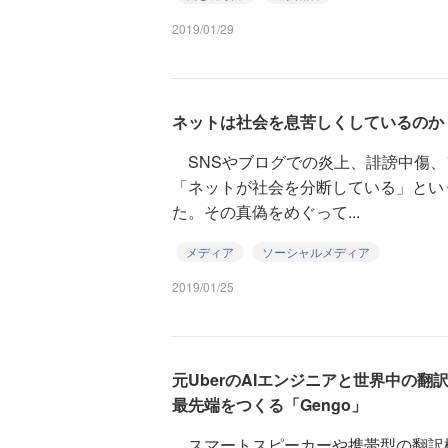
2019/01/29
ネットは社会を息苦しくしているのか 
SNSやブログでの炎上、誹謗中傷、
「ネットが社会を分断している」とい
た。その真偽をめぐって...
メディア
ソーシャルメディア
2019/01/25
元UberのAIエンジニアと世界中の
最先端をつくる「Gengo」
スマートスピーカーや携帯型の翻訳