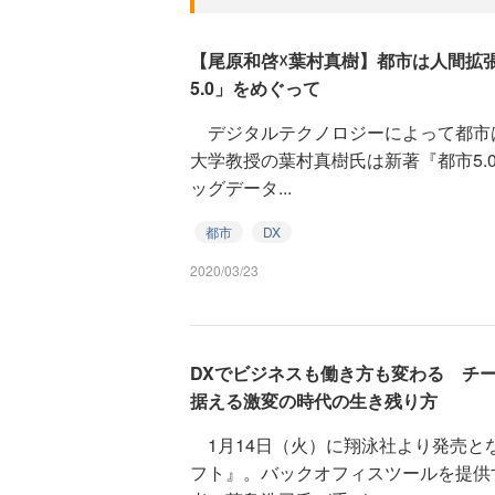
【尾原和啓☓葉村真樹】都市は人間拡
5.0」をめぐって
デジタルテクノロジーによって都市
大学教授の葉村真樹氏は新著『都市5.0』
ッグデータ...
都市
DX
2020/03/23
DXでビジネスも働き方も変わる チ
据える激変の時代の生き残り方
1月14日（火）に翔泳社より発売と
フト』。バックオフィスツールを提供