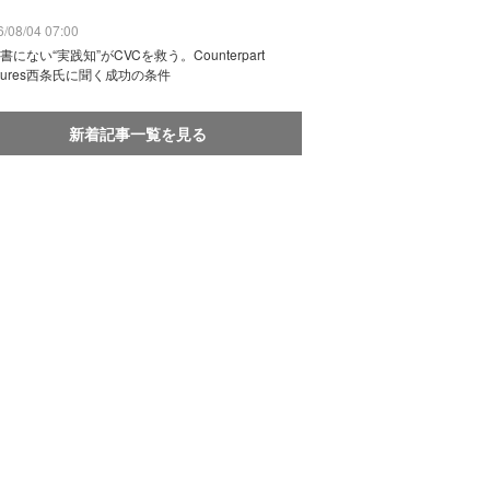
/08/04 07:00
書にない“実践知”がCVCを救う。Counterpart
ntures西条氏に聞く成功の条件
新着記事一覧を見る