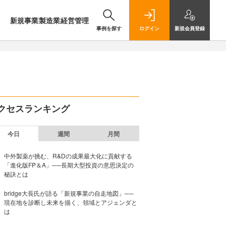
新規事業
製造業
経営管理
事例を探す
ログイン
新規
会員登録
クセスランキング
今日
週間
月間
中外製薬が挑む、R&Dの成果最大化に貢献する
「進化版FP＆A」──長期大型投資の意思決定の
秘訣とは
bridge大長氏が語る「新規事業の自走地図」──
現在地を診断し未来を描く、領域とアジェンダと
は