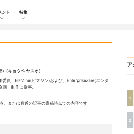
ベント
特集
ア
編集部)（キョウベ ヤスオ）
Biz/Zine(ビズジン)および、EnterpriseZine(エンタ
企画・制作に従事。
1
時点、または直近の記事の寄稿時点での内容です
2