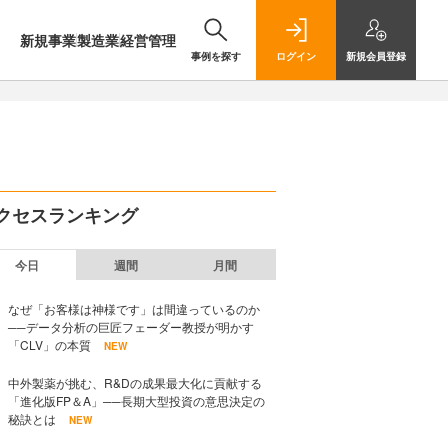
新規事業
製造業
経営管理
事例を探す
ログイン
新規
会員登録
クセスランキング
今日
週間
月間
なぜ「お客様は神様です」は間違っているのか
──データ分析の巨匠フェーダー教授が明かす
「CLV」の本質
NEW
中外製薬が挑む、R&Dの成果最大化に貢献する
「進化版FP＆A」──長期大型投資の意思決定の
秘訣とは
NEW