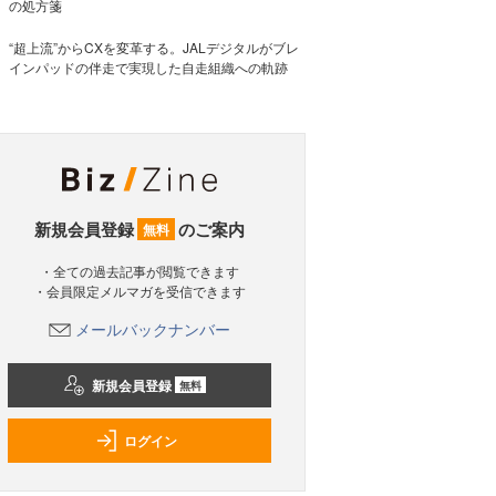
の処方箋
“超上流”からCXを変革する。JALデジタルがブレ
インパッドの伴走で実現した自走組織への軌跡
新規会員登録
のご案内
無料
・全ての過去記事が閲覧できます
・会員限定メルマガを受信できます
メールバックナンバー
新規会員登録
無料
ログイン