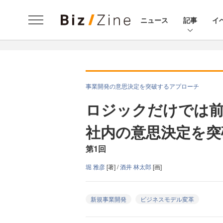
ニュース
記事
イ
事業開発の意思決定を突破するアプローチ
ロジックだけでは前
社内の意思決定を突
第1回
堀 雅彦
[著] /
酒井 林太郎
[画]
新規事業開発
ビジネスモデル変革