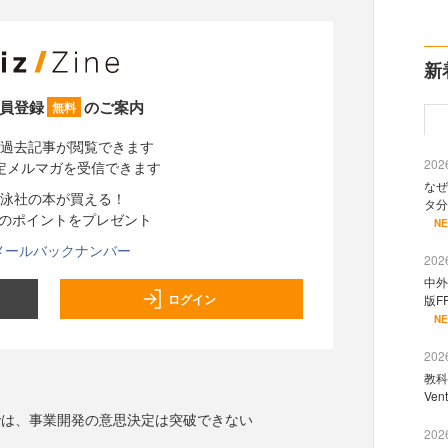
新
員登録
のご案内
無料
過去記事が閲覧できます
2026
定メルマガを受信できます
なぜ
泳社の本が買える！
タ分
分のポイントをプレゼント
N
メールバックナンバー
2026
中外
ログイン
版F
N
2026
教科
Ve
では、事業開発の意思決定は突破できない
2026