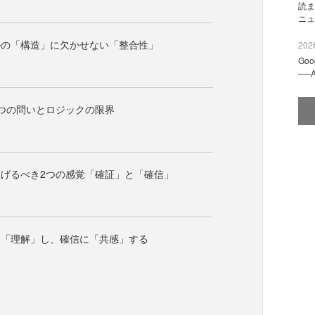
読ま
ニュ
ルの「構造」に欠かせない「整合性」
2026
Go
──
つの問いとロジックの限界
げるべき2つの感覚「確証」と「確信」
を「理解」し、確信に「共感」する