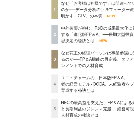
なぜ「お客様は神様です」は間違って
1
のか──データ分析の巨匠フェーダー
明かす「CLV」の本質
NEW
中外製薬が挑む、R&Dの成果最大化に
2
する「進化版FP＆A」──長期大型投
思決定の秘訣とは
NEW
なぜ花王の経理パーソンは事業参謀に
3
るのか──FP＆A機能の再定義、タフ
ンメントでの人材育成
ユニ・チャームの「日本版FP＆A」─
4
者の経営モデル×OODA、未経験者を
育成する秘訣とは
NECの最高益を支えた、FP＆Aによる
5
と長期利益のジレンマ克服──経営可
人材育成の秘訣とは