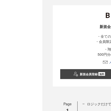
新規会
・全ての
・会員限
・翔
500円
新規会員登録
無料
Page
ロジックだけ
1