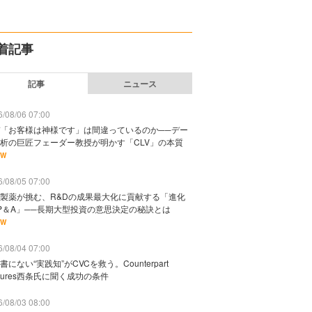
着記事
記事
ニュース
/08/06 07:00
「お客様は神様です」は間違っているのか──デー
析の巨匠フェーダー教授が明かす「CLV」の本質
EW
/08/05 07:00
製薬が挑む、R&Dの成果最大化に貢献する「進化
P＆A」──長期大型投資の意思決定の秘訣とは
EW
/08/04 07:00
書にない“実践知”がCVCを救う。Counterpart
ntures西条氏に聞く成功の条件
/08/03 08:00