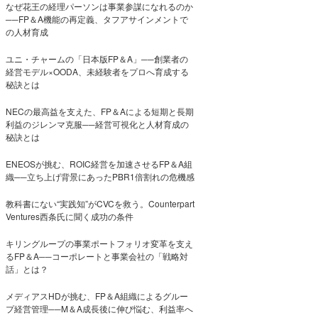
なぜ花王の経理パーソンは事業参謀になれるのか
──FP＆A機能の再定義、タフアサインメントで
の人材育成
ユニ・チャームの「日本版FP＆A」──創業者の
経営モデル×OODA、未経験者をプロへ育成する
秘訣とは
NECの最高益を支えた、FP＆Aによる短期と長期
利益のジレンマ克服──経営可視化と人材育成の
秘訣とは
ENEOSが挑む、ROIC経営を加速させるFP＆A組
織──立ち上げ背景にあったPBR1倍割れの危機感
教科書にない“実践知”がCVCを救う。Counterpart
Ventures西条氏に聞く成功の条件
キリングループの事業ポートフォリオ変革を支え
るFP＆A──コーポレートと事業会社の「戦略対
話」とは？
メディアスHDが挑む、FP＆A組織によるグルー
プ経営管理──M＆A成長後に伸び悩む、利益率へ