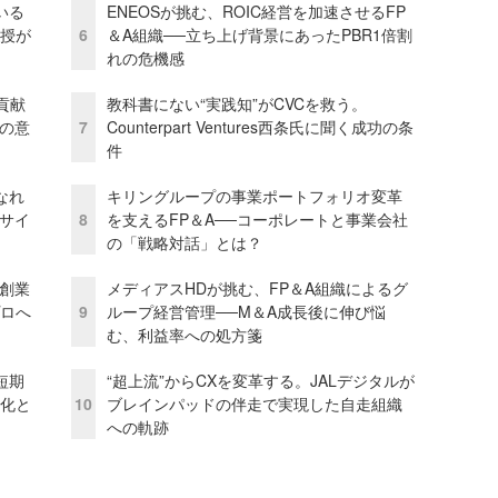
いる
ENEOSが挑む、ROIC経営を加速させるFP
教授が
6
＆A組織──立ち上げ背景にあったPBR1倍割
れの危機感
貢献
教科書にない“実践知”がCVCを救う。
資の意
7
Counterpart Ventures西条氏に聞く成功の条
件
なれ
キリングループの事業ポートフォリオ変革
アサイ
8
を支えるFP＆A──コーポレートと事業会社
の「戦略対話」とは？
─創業
メディアスHDが挑む、FP＆A組織によるグ
プロへ
9
ループ経営管理──M＆A成長後に伸び悩
む、利益率への処方箋
短期
“超上流”からCXを変革する。JALデジタルが
視化と
10
ブレインパッドの伴走で実現した自走組織
への軌跡