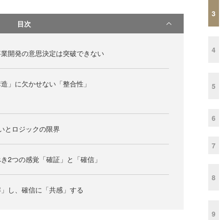
3
目次
4
事業開発の意思決定は突破できない
構造」に欠かせない「整合性」
5
6
いとロジックの限界
7
き2つの感覚「確証」と「確信」
8
解」し、確信に「共感」する
9