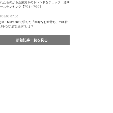
れたものから企業変革のトレンドをチェック！週間
ースランキング【7/24～7/30】
/08/03 07:00
ogle・Microsoftで学んだ「幸せなお金持ち」の条件
AI時代の“成功法則”とは？
新着記事一覧を見る