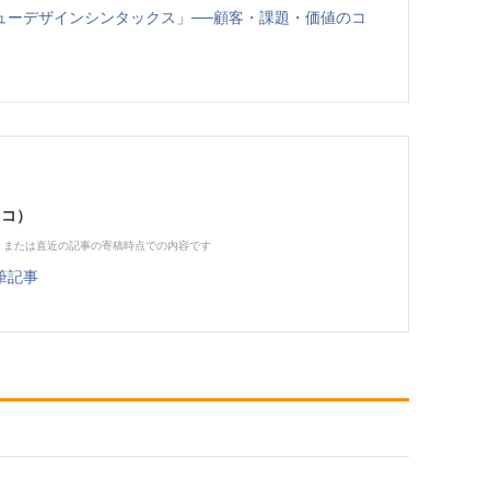
ューデザインシンタックス」──顧客・課題・価値のコ
ヒコ）
、または直近の記事の寄稿時点での内容です
筆記事