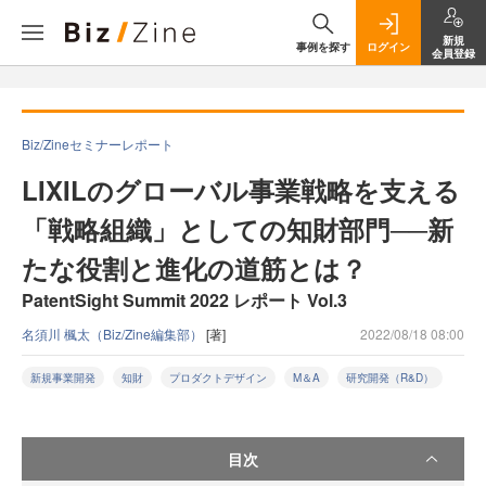
新規
事例を探す
ログイン
会員登録
Biz/Zineセミナーレポート
LIXILのグローバル事業戦略を支える
「戦略組織」としての知財部門──新
たな役割と進化の道筋とは？
PatentSight Summit 2022 レポート Vol.3
名須川 楓太（Biz/Zine編集部）
[著]
2022/08/18 08:00
新規事業開発
知財
プロダクトデザイン
M＆A
研究開発（R&D）
目次