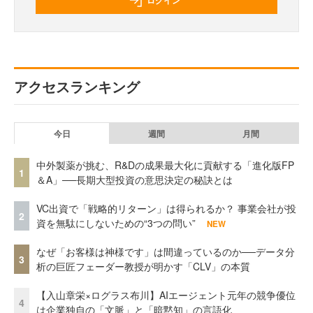
ログイン
アクセスランキング
今日
週間
月間
中外製薬が挑む、R&Dの成果最大化に貢献する「進化版FP
1
＆A」──長期大型投資の意思決定の秘訣とは
VC出資で「戦略的リターン」は得られるか？ 事業会社が投
2
資を無駄にしないための“3つの問い”
NEW
なぜ「お客様は神様です」は間違っているのか──データ分
3
析の巨匠フェーダー教授が明かす「CLV」の本質
【入山章栄×ログラス布川】AIエージェント元年の競争優位
4
は企業独自の「文脈」と「暗黙知」の言語化