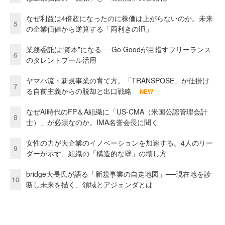
なぜ利益は4倍超になったのに株価は上がらないのか。未来
5
の企業価値から逆算する「両利きのIR」
業務委託は“資本”になる──Go Goodが目指すフリーランス
6
のタレントプール活用
ヤマハ流・新規事業の育て方。「TRANSPOSE」が仕掛け
7
る自前主義からの脱却と出口戦略
NEW
なぜAI時代のFP＆A組織に「US-CMA（米国公認管理会計
8
士）」が必須なのか。IMA名誉会長に聞く
女性の力が大企業のイノベーションを加速する。4人のリー
9
ダーが示す、組織の「構造的な壁」の壊し方
bridge大長氏が語る「新規事業の自走地図」──現在地を診
10
断し未来を描く、領域とアジェンダとは