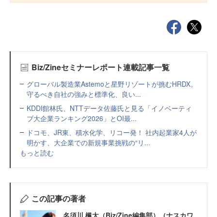
Biz/Zineセミナーレポート連載記事一覧
グローバル製造業Astemoと星野リゾートが挑むHRDX。
守るべき自社の強みと標準化、良い...
KDDI館林氏、NTTデータ佐藤氏と見る「イノベーティ
ブ大企業ランキング2026」とOI最...
ドコモ、JR東、積水化学、リコー発！ 社内起業家4人が
明かす、大企業での新規事業挑戦の“リ...
もっと読む
この記事の著者
名須川 楓太（Biz/Zine編集部）（ナスカワ