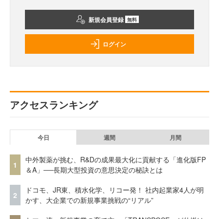
新規会員登録
無料
ログイン
アクセスランキング
今日
週間
月間
中外製薬が挑む、R&Dの成果最大化に貢献する「進化版FP
1
＆A」──長期大型投資の意思決定の秘訣とは
ドコモ、JR東、積水化学、リコー発！ 社内起業家4人が明
2
かす、大企業での新規事業挑戦の“リアル”