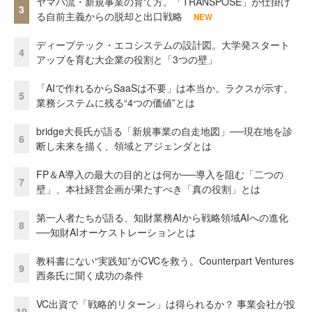
ヤマハ流・新規事業の育て方。「TRANSPOSE」が仕掛け
3
る自前主義からの脱却と出口戦略
NEW
ディープテック・エコシステムの設計図。大学発スタート
4
アップを育む大企業の役割と「3つの壁」
「AIで作れるからSaaSは不要」は本当か。ラクスが示す、
5
業務システムに残る“4つの価値”とは
bridge大長氏が語る「新規事業の自走地図」──現在地を診
6
断し未来を描く、領域とアジェンダとは
FP＆A導入の最大の目的とは何か──導入を阻む「二つの
7
壁」、本社経営企画が果たすべき「真の役割」とは
第一人者たちが語る、知財業務AIから戦略領域AIへの進化
8
──知財AIオーケストレーションとは
教科書にない“実践知”がCVCを救う。Counterpart Ventures
9
西条氏に聞く成功の条件
VC出資で「戦略的リターン」は得られるか？ 事業会社が投
10