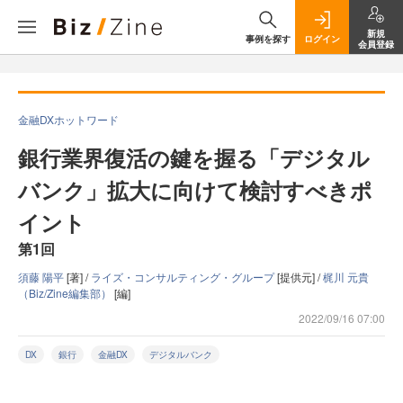
新規
事例を探す
ログイン
会員登録
金融DXホットワード
銀行業界復活の鍵を握る「デジタル
バンク」拡大に向けて検討すべきポ
イント
第1回
須藤 陽平
[著] /
ライズ・コンサルティング・グループ
[提供元] /
梶川 元貴
（Biz/Zine編集部）
[編]
2022/09/16 07:00
DX
銀行
金融DX
デジタルバンク