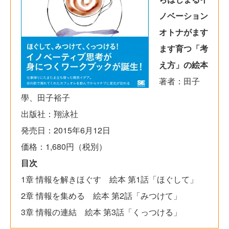
ノベーション
オトナがます
ます育つ「考
え方」の絵本
著者：田子
學、田子裕子
出版社：翔泳社
発売日：2015年6月12日
価格：1,680円（税別）
目次
1章 情報を解きほぐす 絵本 第1話「ほぐして」
2章 情報を集める 絵本 第2話「みつけて」
3章 情報の連結 絵本 第3話「くっつける」