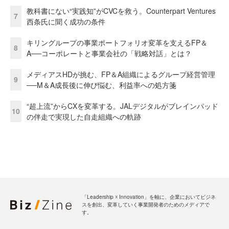
教科書にない“実践知”がCVCを救う。Counterpart Ventures
7
西条氏に聞く成功の条件
キリングループの事業ポートフォリオ変革を支えるFP＆
8
A──コーポレートと事業会社の「戦略対話」とは？
メディアスHDが挑む、FP＆A組織によるグループ経営管理
9
──M＆A成長後に伸び悩む、利益率への処方箋
“超上流”からCXを変革する。JALデジタルがブレインパッド
10
の伴走で実現した自走組織への軌跡
「Leadership ☓ Innovation」を軸に、企業においてビジネ
スを創出、変革していく事業開発者のためのメディアで
す。