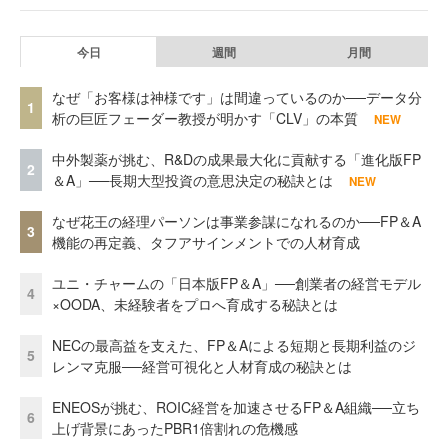
今日
週間
月間
なぜ「お客様は神様です」は間違っているのか──データ分
1
析の巨匠フェーダー教授が明かす「CLV」の本質
NEW
中外製薬が挑む、R&Dの成果最大化に貢献する「進化版FP
2
＆A」──長期大型投資の意思決定の秘訣とは
NEW
なぜ花王の経理パーソンは事業参謀になれるのか──FP＆A
3
機能の再定義、タフアサインメントでの人材育成
ユニ・チャームの「日本版FP＆A」──創業者の経営モデル
4
×OODA、未経験者をプロへ育成する秘訣とは
NECの最高益を支えた、FP＆Aによる短期と長期利益のジ
5
レンマ克服──経営可視化と人材育成の秘訣とは
ENEOSが挑む、ROIC経営を加速させるFP＆A組織──立ち
6
上げ背景にあったPBR1倍割れの危機感