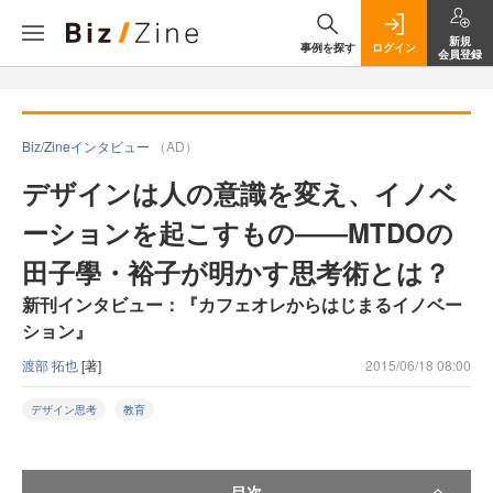
新規
事例を探す
ログイン
会員登録
Biz/Zineインタビュー
（AD）
デザインは人の意識を変え、イノベ
ーションを起こすもの――MTDOの
田子學・裕子が明かす思考術とは？
新刊インタビュー：『カフェオレからはじまるイノベー
ション』
渡部 拓也
[著]
2015/06/18 08:00
デザイン思考
教育
目次