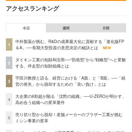
アクセスランキング
今日
週間
月間
中外製薬が挑む、R&Dの成果最大化に貢献する「進化版FP
1
＆A」──長期大型投資の意思決定の秘訣とは
NEW
ダイキン工業の知財AI活用──“防衛型”から“戦略型”へと変貌
2
する、伴走型の知財組織とは
宇田川教授と語る、経営における「A面」と「B面」──「経
3
営の喪失」から脱却するための「良い負け」とは
大企業の6割超が陥る「沈黙の組織」──U-ZEROが明かす、
4
高め合う組織への変革要件
売り切り型から脱却！老舗メーカーのブラザー工業が挑む
5
ミシン事業の変革