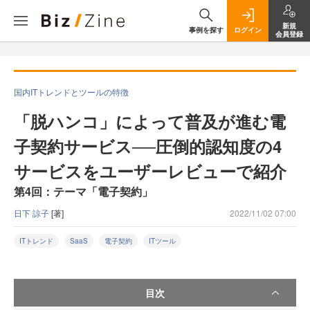
新規
事例を探す
ログイン
会員登録
国内ITトレンドとツールの特徴
「脱ハンコ」によって普及が進む電
子契約サービス──圧倒的認知度の4
サービスをユーザーレビューで紹介
第4回：テーマ「電子契約」
日下 諒子
[著]
2022/11/02 07:00
ITトレンド
SaaS
電子契約
ITツール
目次