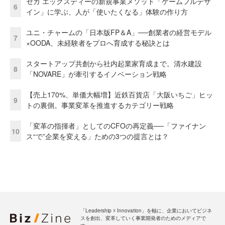
セガ エックスディーの新規事業メソッド「ゲームフルデザ
6
イン」に学ぶ、人が「使いたくなる」体験の作り方
ユニ・チャームの「日本版FP＆A」──創業者の経営モデル
7
×OODA、未経験者をプロへ育成する秘訣とは
スタートアップ共創から社内起業家育成まで。清水建設
8
「NOVARE」が牽引するイノベーション戦略
【売上170%、単価大幅増】近鉄百貨店「大阪いちご」ヒッ
9
トの裏側。事業変革を推進するカテゴリー戦略
「変革の指揮者」としてのCFOの再定義──「ファイナン
10
ス“で”企業を変える」ための3つの提言とは？
「Leadership ☓ Innovation」を軸に、企業においてビジネ
スを創出、変革していく事業開発者のためのメディアで