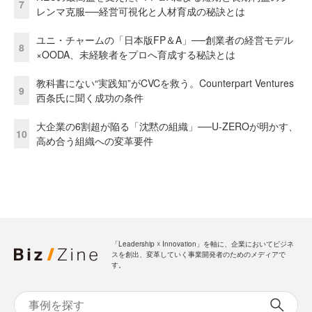
7
レンマ克服──経営可視化と人材育成の秘訣とは
ユニ・チャームの「日本版FP＆A」──創業者の経営モデル
8
×OODA、未経験者をプロへ育成する秘訣とは
教科書にない“実践知”がCVCを救う。Counterpart Ventures
9
西条氏に聞く成功の条件
大企業の6割超が陥る「沈黙の組織」──U-ZEROが明かす、
10
高め合う組織への変革要件
「Leadership ☓ Innovation」を軸に、企業においてビジネ
スを創出、変革していく事業開発者のためのメディアで
す。