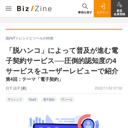
新規
事例を探す
ログイン
会員登録
国内ITトレンドとツールの特徴
「脱ハンコ」によって普及が進む電
子契約サービス──圧倒的認知度の4
サービスをユーザーレビューで紹介
第4回：テーマ「電子契約」
日下 諒子
[著]
2022/11/02 07:00
ITトレンド
SaaS
電子契約
ITツール