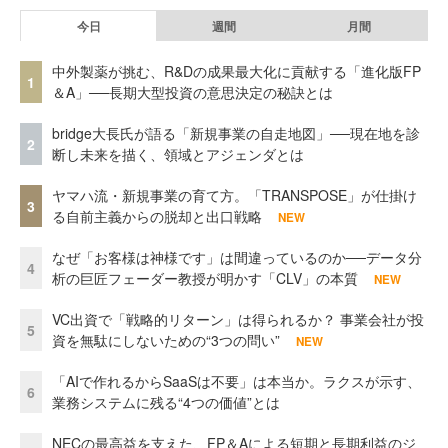
今日
週間
月間
中外製薬が挑む、R&Dの成果最大化に貢献する「進化版FP
1
＆A」──長期大型投資の意思決定の秘訣とは
bridge大長氏が語る「新規事業の自走地図」──現在地を診
2
断し未来を描く、領域とアジェンダとは
ヤマハ流・新規事業の育て方。「TRANSPOSE」が仕掛け
3
る自前主義からの脱却と出口戦略
NEW
なぜ「お客様は神様です」は間違っているのか──データ分
4
析の巨匠フェーダー教授が明かす「CLV」の本質
NEW
VC出資で「戦略的リターン」は得られるか？ 事業会社が投
5
資を無駄にしないための“3つの問い”
NEW
「AIで作れるからSaaSは不要」は本当か。ラクスが示す、
6
業務システムに残る“4つの価値”とは
NECの最高益を支えた、FP＆Aによる短期と長期利益のジ