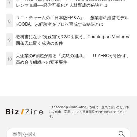
7
レンマ克服──経営可視化と人材育成の秘訣とは
ユニ・チャームの「日本版FP＆A」──創業者の経営モデル
8
×OODA、未経験者をプロへ育成する秘訣とは
教科書にない“実践知”がCVCを救う。Counterpart Ventures
9
西条氏に聞く成功の条件
大企業の6割超が陥る「沈黙の組織」──U-ZEROが明かす、
10
高め合う組織への変革要件
「Leadership ☓ Innovation」を軸に、企業においてビジネ
スを創出、変革していく事業開発者のためのメディアで
す。