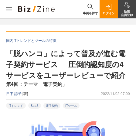
新規
事例を探す
ログイン
会員登録
国内ITトレンドとツールの特徴
「脱ハンコ」によって普及が進む電
子契約サービス──圧倒的認知度の4
サービスをユーザーレビューで紹介
第4回：テーマ「電子契約」
日下 諒子
[著]
2022/11/02 07:00
ITトレンド
SaaS
電子契約
ITツール