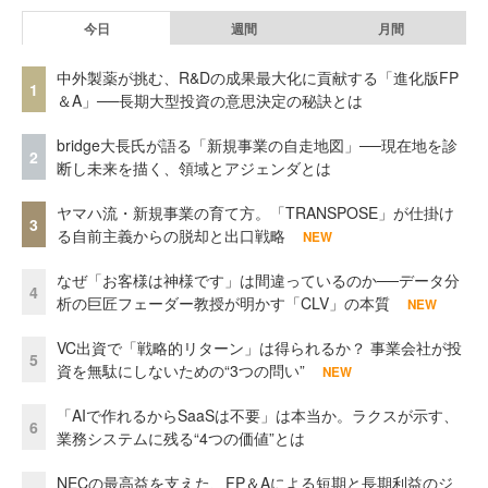
今日
週間
月間
中外製薬が挑む、R&Dの成果最大化に貢献する「進化版FP
1
＆A」──長期大型投資の意思決定の秘訣とは
bridge大長氏が語る「新規事業の自走地図」──現在地を診
2
断し未来を描く、領域とアジェンダとは
ヤマハ流・新規事業の育て方。「TRANSPOSE」が仕掛け
3
る自前主義からの脱却と出口戦略
NEW
なぜ「お客様は神様です」は間違っているのか──データ分
4
析の巨匠フェーダー教授が明かす「CLV」の本質
NEW
VC出資で「戦略的リターン」は得られるか？ 事業会社が投
5
資を無駄にしないための“3つの問い”
NEW
「AIで作れるからSaaSは不要」は本当か。ラクスが示す、
6
業務システムに残る“4つの価値”とは
NECの最高益を支えた、FP＆Aによる短期と長期利益のジ