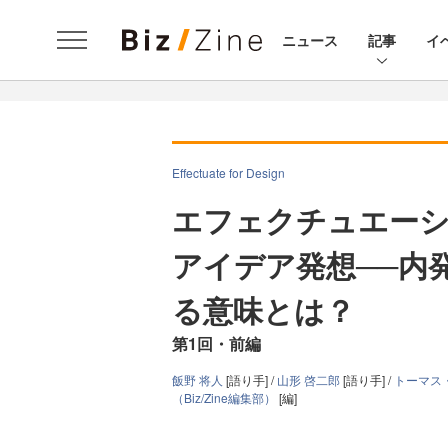
ニュース
記事
イ
Effectuate for Design
エフェクチュエーシ
アイデア発想──内
る意味とは？
第1回・前編
飯野 将人
[語り手] /
山形 啓二郎
[語り手] /
トーマス
（Biz/Zine編集部）
[編]