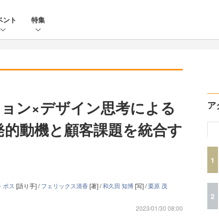
ベント
特集
ョン×デザイン思考による
ア
発的動機と顧客課題を統合す
1
・ボス
[語り手] /
フェリックス清香
[著] /
和久田 知博
[写] /
栗原 茂
2
2023/01/30 08:00