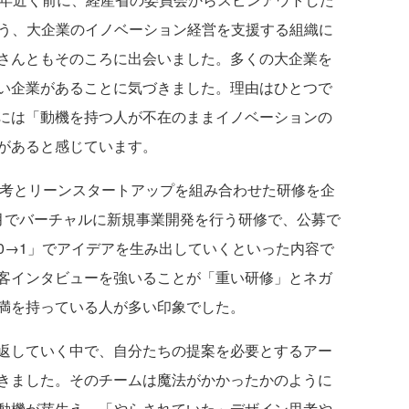
k（JIN）という、大企業のイノベーション経営を支援する組織に
さんともそのころに出会いました。多くの大企業を
い企業があることに気づきました。理由はひとつで
には「動機を持つ人が不在のままイノベーションの
があると感じています。
考とリーンスタートアップを組み合わせた研修を企
月でバーチャルに新規事業開発を行う研修で、公募で
0→1」でアイデアを生み出していくといった内容で
客インタビューを強いることが「重い研修」とネガ
満を持っている人が多い印象でした。
返していく中で、自分たちの提案を必要とするアー
きました。そのチームは魔法がかかったかのように
動機が芽生え、「やらされていた」デザイン思考や