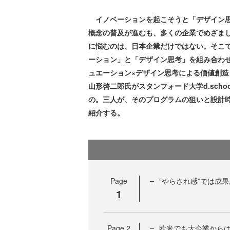
イノベーションを起こそうと「デザイン思
概念の普及が進むも、多くの企業でめざま
に悩むのは、日本企業だけではない。そこ
ーション」と「デザイン思考」を組み合わせた実践プ
ュエーション×デザイン思考による価値創
山形啓二郎氏がスタンフォード大学d.schoo
の。三人が、そのプログラムの狙いと設計
紹介する。
Page
“やらされ感”では成
1
Page
2
欧米でも大企業から