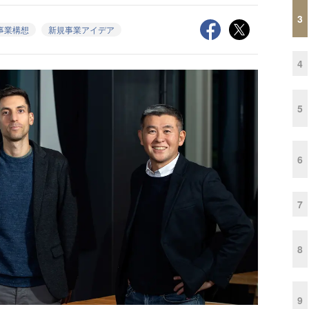
3
事業構想
新規事業アイデア
4
5
6
7
8
9