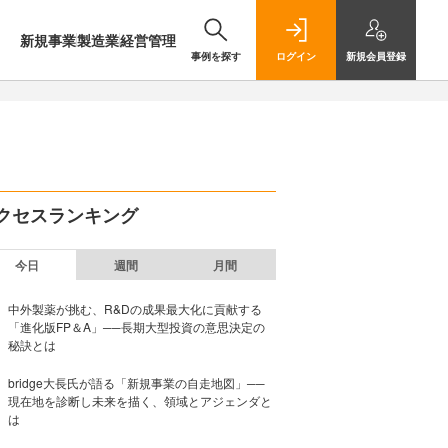
新規事業
製造業
経営管理
事例を探す
ログイン
新規
会員登録
クセスランキング
今日
週間
月間
中外製薬が挑む、R&Dの成果最大化に貢献する
「進化版FP＆A」──長期大型投資の意思決定の
秘訣とは
bridge大長氏が語る「新規事業の自走地図」──
現在地を診断し未来を描く、領域とアジェンダと
は