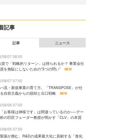
着記事
記事
ニュース
/08/07 08:00
出資で「戦略的リターン」は得られるか？ 事業会社
資を無駄にしないための“3つの問い”
NEW
/08/07 07:00
ハ流・新規事業の育て方。「TRANSPOSE」が仕
る自前主義からの脱却と出口戦略
NEW
/08/06 07:00
「お客様は神様です」は間違っているのか──デー
析の巨匠フェーダー教授が明かす「CLV」の本質
/08/05 07:00
製薬が挑む、R&Dの成果最大化に貢献する「進化