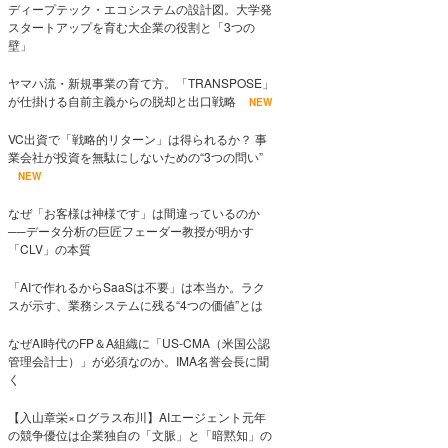
ディープテック・エコシステムの設計図。大学発
スタートアップを育む大企業の役割と「3つの
壁」
ヤマハ流・新規事業の育て方。「TRANSPOSE」
が仕掛ける自前主義からの脱却と出口戦略
NEW
VC出資で「戦略的リターン」は得られるか？ 事
業会社が投資を無駄にしないための“3つの問い”
NEW
なぜ「お客様は神様です」は間違っているのか
──データ分析の巨匠フェーダー教授が明かす
「CLV」の本質
「AIで作れるからSaaSは不要」は本当か。ラク
スが示す、業務システムに残る“4つの価値”とは
なぜAI時代のFP＆A組織に「US-CMA（米国公認
管理会計士）」が必須なのか。IMA名誉会長に聞
く
【入山章栄×ログラス布川】AIエージェント元年
の競争優位は企業独自の「文脈」と「暗黙知」の