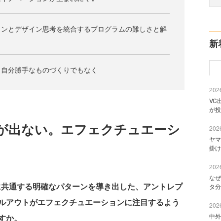
ョンとデザイン思考を統合するプログラムの難しさと解
新
、自分勝手なものづくりでもなく
2026
VC
が投
果が出ない。エフェクチュエーシ
2026
ヤマ
掛け
2026
なぜ
に共通する明確なパターンを導き出した、アントレプ
タ分
ルアウトがエフェクチュエーションに注目するよう
2026
中外
すか。