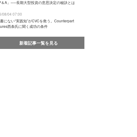
P＆A」──長期大型投資の意思決定の秘訣とは
/08/04 07:00
書にない“実践知”がCVCを救う。Counterpart
ntures西条氏に聞く成功の条件
新着記事一覧を見る