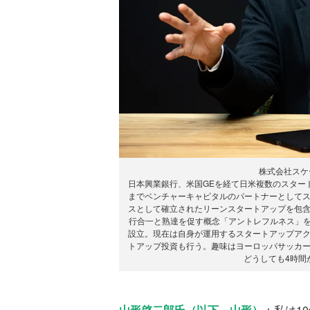
株式会社スケ
日本興業銀行、米国GEを経て日米複数のスタート
までベンチャーキャピタルのパートナーとして
スとして確立されたリーンスタートアップを包
行合一と熟達を促す概念「アントレフルネス」を
設立。現在は自身が運用するスタートアップアクセ
トアップ投資も行う。趣味はヨーロッパサッカ
どうしても4時間
山形啓二郎氏（以下、山形）
：私は1