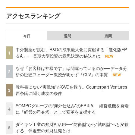
アクセスランキング
今日
週間
月間
中外製薬が挑む、R&Dの成果最大化に貢献する「進化版FP
1
＆A」──長期大型投資の意思決定の秘訣とは
NEW
なぜ「お客様は神様です」は間違っているのか──データ分
2
析の巨匠フェーダー教授が明かす「CLV」の本質
NEW
教科書にない“実践知”がCVCを救う。Counterpart Ventures
3
西条氏に聞く成功の条件
SOMPOグループの“海外仕込み”のFP＆A──経営危機を発端
4
に「経営の司令塔」として変革を支援する
ダイキン工業の知財AI活用──“防衛型”から“戦略型”へと変貌
5
する、伴走型の知財組織とは