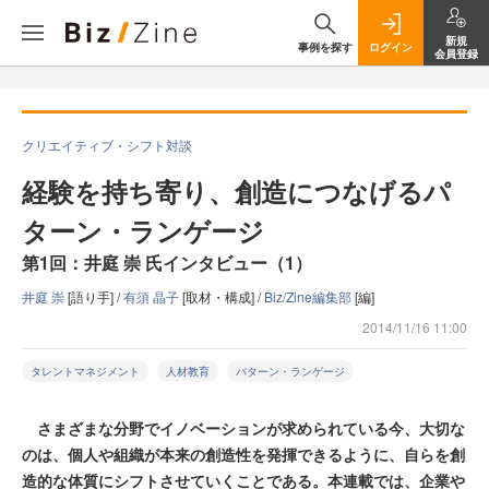
新規
事例を探す
ログイン
会員登録
クリエイティブ・シフト対談
経験を持ち寄り、創造につなげるパ
ターン・ランゲージ
第1回：井庭 崇 氏インタビュー（1）
井庭 崇
[語り手] /
有須 晶子
[取材・構成] /
Biz/Zine編集部
[編]
2014/11/16 11:00
タレントマネジメント
人材教育
パターン・ランゲージ
さまざまな分野でイノベーションが求められている今、大切な
のは、個人や組織が本来の創造性を発揮できるように、自らを創
造的な体質にシフトさせていくことである。本連載では、企業や