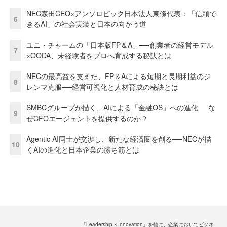
NEC森田CEO×アンソロピック日本法人東條代表：「信頼で
6
きるAI」の社会実装と日本の向かう道
ユニ・チャームの「日本版FP＆A」──創業者の経営モデル
7
×OODA、未経験者をプロへ育成する秘訣とは
NECの最高益を支えた、FP＆Aによる短期と長期利益のジ
8
レンマ克服──経営可視化と人材育成の秘訣とは
SMBCグループが描く、AIによる「金融OS」への進化──な
9
ぜCFOエージェントを提供するのか？
Agentic AI同士が交渉し、新たな経済圏を創る──NECが描
10
くAIの進化と日本企業の勝ち筋とは
「Leadership ☓ Innovation」を軸に、企業においてビジネ