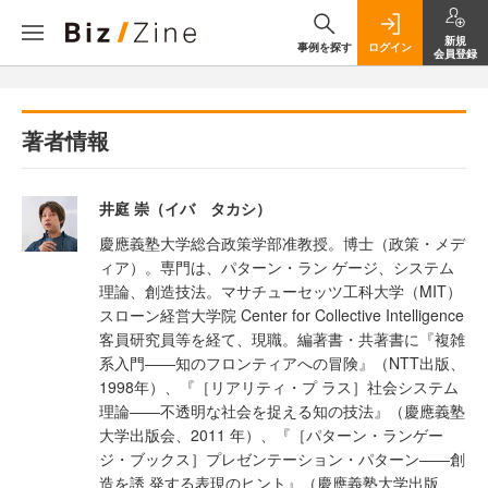
新規
事例を探す
ログイン
会員登録
著者情報
井庭 崇（イバ タカシ）
慶應義塾大学総合政策学部准教授。博士（政策・メデ
ィア）。専門は、パターン・ラン ゲージ、システム
理論、創造技法。マサチューセッツ工科大学（MIT）
スローン経営大学院 Center for Collective Intelligence
客員研究員等を経て、現職。編著書・共著書に『複雑
系入門――知のフロンティアへの冒険』（NTT出版、
1998年）、『［リアリティ・プ ラス］社会システム
理論――不透明な社会を捉える知の技法』（慶應義塾
大学出版会、2011 年）、『［パターン・ランゲー
ジ・ブックス］プレゼンテーション・パターン――創
造を誘 発する表現のヒント』（慶應義塾大学出版