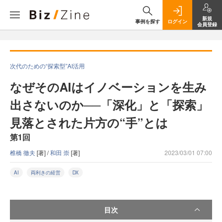
新規
事例を探す
ログイン
会員登録
次代のための“探索型”AI活用
なぜそのAIはイノベーションを生み
出さないのか──「深化」と「探索」
見落とされた片方の“手”とは
第1回
椎橋 徹夫
[著] /
和田 崇
[著]
2023/03/01 07:00
AI
両利きの経営
DX
目次