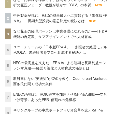
1
析の巨匠フェーダー教授が明かす「CLV」の本質
NEW
中外製薬が挑む、R&Dの成果最大化に貢献する「進化版FP
2
＆A」──長期大型投資の意思決定の秘訣とは
NEW
なぜ花王の経理パーソンは事業参謀になれるのか──FP＆A
3
機能の再定義、タフアサインメントでの人材育成
ユニ・チャームの「日本版FP＆A」──創業者の経営モデル
4
×OODA、未経験者をプロへ育成する秘訣とは
NECの最高益を支えた、FP＆Aによる短期と長期利益のジ
5
レンマ克服──経営可視化と人材育成の秘訣とは
教科書にない“実践知”がCVCを救う。Counterpart Ventures
6
西条氏に聞く成功の条件
ENEOSが挑む、ROIC経営を加速させるFP＆A組織──立ち
7
上げ背景にあったPBR1倍割れの危機感
キリングループの事業ポートフォリオ変革を支えるFP＆
8