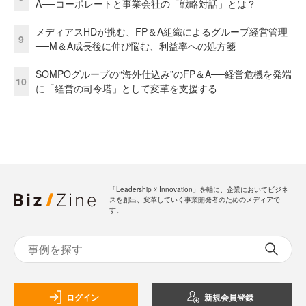
A──コーポレートと事業会社の「戦略対話」とは？
メディアスHDが挑む、FP＆A組織によるグループ経営管理
9
──M＆A成長後に伸び悩む、利益率への処方箋
SOMPOグループの“海外仕込み”のFP＆A──経営危機を発端
10
に「経営の司令塔」として変革を支援する
「Leadership ☓ Innovation」を軸に、企業においてビジネ
スを創出、変革していく事業開発者のためのメディアで
す。
ログイン
新規会員登録