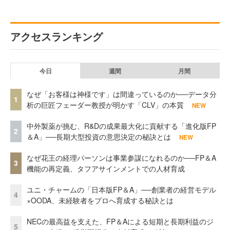
アクセスランキング
今日
週間
月間
なぜ「お客様は神様です」は間違っているのか──データ分
1
析の巨匠フェーダー教授が明かす「CLV」の本質
NEW
中外製薬が挑む、R&Dの成果最大化に貢献する「進化版FP
2
＆A」──長期大型投資の意思決定の秘訣とは
NEW
なぜ花王の経理パーソンは事業参謀になれるのか──FP＆A
3
機能の再定義、タフアサインメントでの人材育成
ユニ・チャームの「日本版FP＆A」──創業者の経営モデル
4
×OODA、未経験者をプロへ育成する秘訣とは
NECの最高益を支えた、FP＆Aによる短期と長期利益のジ
5