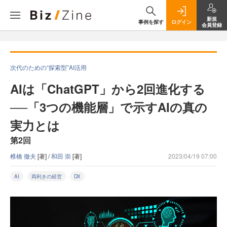
新規
事例を探す
ログイン
会員登録
次代のための“探索型”AI活用
AIは「ChatGPT」から2回進化する
──「3つの機能層」で示すAIの真の
実力とは
第2回
椎橋 徹夫
[著] /
和田 崇
[著]
2023/04/19 07:00
AI
両利きの経営
DX