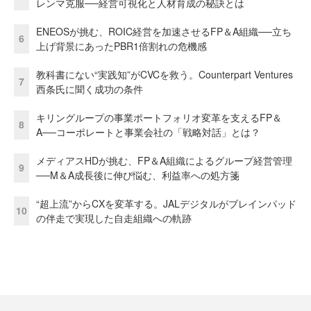
レンマ克服──経営可視化と人材育成の秘訣とは
ENEOSが挑む、ROIC経営を加速させるFP＆A組織──立ち
6
上げ背景にあったPBR1倍割れの危機感
教科書にない“実践知”がCVCを救う。Counterpart Ventures
7
西条氏に聞く成功の条件
キリングループの事業ポートフォリオ変革を支えるFP＆
8
A──コーポレートと事業会社の「戦略対話」とは？
メディアスHDが挑む、FP＆A組織によるグループ経営管理
9
──M＆A成長後に伸び悩む、利益率への処方箋
“超上流”からCXを変革する。JALデジタルがブレインパッド
10
の伴走で実現した自走組織への軌跡