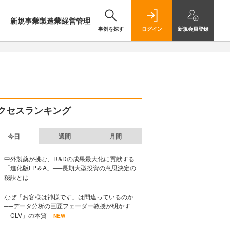
新規事業
製造業
経営管理
事例を探す
ログイン
新規
会員登録
クセスランキング
今日
週間
月間
中外製薬が挑む、R&Dの成果最大化に貢献する
「進化版FP＆A」──長期大型投資の意思決定の
秘訣とは
なぜ「お客様は神様です」は間違っているのか
──データ分析の巨匠フェーダー教授が明かす
「CLV」の本質
NEW