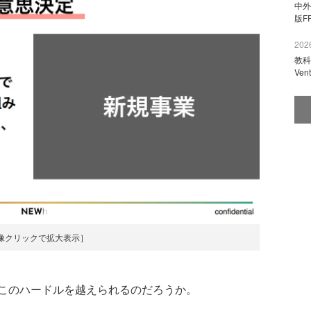
中外
版F
2026
教科
Ve
像クリックで拡大表示］
このハードルを越えられるのだろうか。