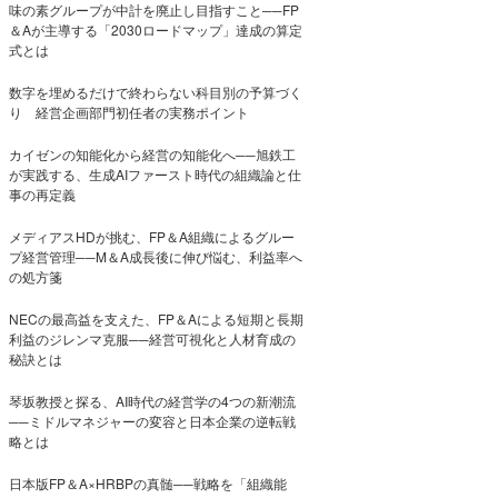
味の素グループが中計を廃止し目指すこと──FP
＆Aが主導する「2030ロードマップ」達成の算定
式とは
数字を埋めるだけで終わらない科目別の予算づく
り 経営企画部門初任者の実務ポイント
カイゼンの知能化から経営の知能化へ──旭鉄工
が実践する、生成AIファースト時代の組織論と仕
事の再定義
メディアスHDが挑む、FP＆A組織によるグルー
プ経営管理──M＆A成長後に伸び悩む、利益率へ
の処方箋
NECの最高益を支えた、FP＆Aによる短期と長期
利益のジレンマ克服──経営可視化と人材育成の
秘訣とは
琴坂教授と探る、AI時代の経営学の4つの新潮流
──ミドルマネジャーの変容と日本企業の逆転戦
略とは
日本版FP＆A×HRBPの真髄──戦略を「組織能