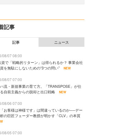
着記事
記事
ニュース
/08/07 08:00
出資で「戦略的リターン」は得られるか？ 事業会社
資を無駄にしないための“3つの問い”
NEW
/08/07 07:00
ハ流・新規事業の育て方。「TRANSPOSE」が仕
る自前主義からの脱却と出口戦略
NEW
/08/06 07:00
「お客様は神様です」は間違っているのか──デー
析の巨匠フェーダー教授が明かす「CLV」の本質
EW
/08/05 07:00