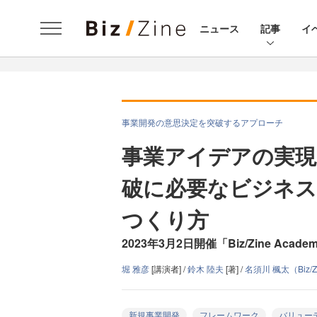
ニュース
記事
イ
事業開発の意思決定を突破するアプローチ
事業アイデアの実現
破に必要なビジネス
つくり方
2023年3月2日開催「Biz/Zine Acade
堀 雅彦
[講演者] /
鈴木 陸夫
[著] /
名須川 楓太（Biz/
新規事業開発
フレームワーク
バリュー