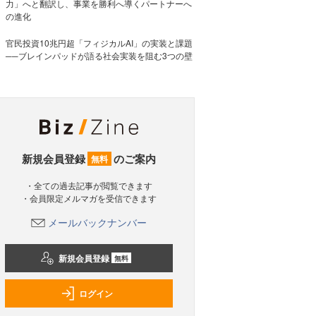
力」へと翻訳し、事業を勝利へ導くパートナーへ
の進化
官民投資10兆円超「フィジカルAI」の実装と課題
──ブレインパッドが語る社会実装を阻む3つの壁
新規会員登録
のご案内
無料
・全ての過去記事が閲覧できます
・会員限定メルマガを受信できます
メールバックナンバー
新規会員登録
無料
ログイン