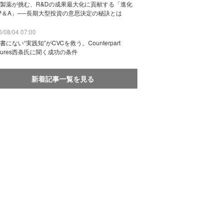
製薬が挑む、R&Dの成果最大化に貢献する「進化
P＆A」──長期大型投資の意思決定の秘訣とは
/08/04 07:00
書にない“実践知”がCVCを救う。Counterpart
ntures西条氏に聞く成功の条件
新着記事一覧を見る