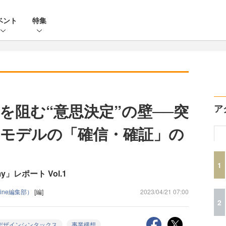
ベント
特集
を阻む“意思決定”の壁──突
ア
モデルの「確信・確証」の
1
my」レポート Vol.1
Zine編集部）
[編]
2023/04/21 07:00
2
デザインシンタックス
事業構想