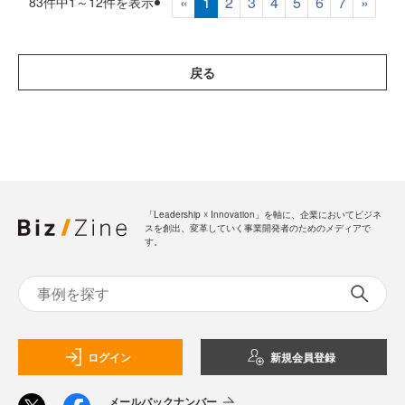
«
1
2
3
4
5
6
7
»
83件中1～12件を表示
戻る
「Leadership ☓ Innovation」を軸に、企業においてビジネ
スを創出、変革していく事業開発者のためのメディアで
す。
ログイン
新規会員登録
メールバックナンバー