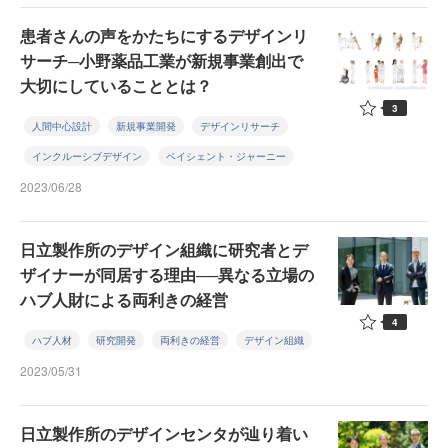
患者さんの声をかたちにするデザインリ
サーチ─小野薬品工業が新規事業創出で
大切にしていることとは？
3
人間中心設計
新規事業開発
デザインリサーチ
インクルーシブデザイン
ペイシェント・ジャーニー
2023/06/28
日立製作所のデザイン組織に研究者とデ
ザイナーが同居する理由──異なる立場の
ハブ人財による両利きの経営
4
ハブ人材
研究開発
両利きの経営
デザイン組織
2023/05/31
日立製作所のデザインセンタが辿り着い