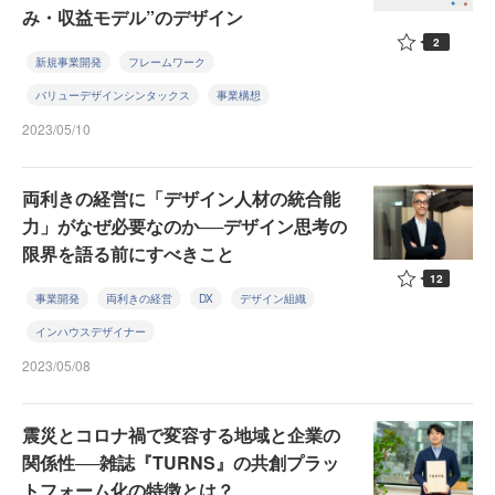
み・収益モデル”のデザイン
2
新規事業開発
フレームワーク
バリューデザインシンタックス
事業構想
2023/05/10
両利きの経営に「デザイン人材の統合能
力」がなぜ必要なのか──デザイン思考の
限界を語る前にすべきこと
12
事業開発
両利きの経営
DX
デザイン組織
インハウスデザイナー
2023/05/08
震災とコロナ禍で変容する地域と企業の
関係性──雑誌『TURNS』の共創プラッ
トフォーム化の特徴とは？