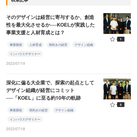
そのデザインは経営に寄与するか、創造
性を最大化させるか──KOELが実践した
事業支援と人材育成とは？
1
事業開発
人材育成
両利きの経営
デザイン組織
インハウスデザイナー
2023/07/19
深化に偏る大企業で、探索の起点として
デザイン組織が経営にコミット
──「KOEL」に至る約10年の軌跡
5
事業開発
両利きの経営
デザイン組織
インハウスデザイナー
2023/07/18