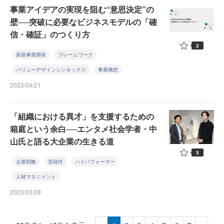
事業アイデアの実現を阻む“意思決定”の
壁──突破に必要なビジネスモデルの「確
信・確証」のつくり方
2
新規事業開発
フレームワーク
バリューデザインシンタックス
事業構想
2023/04/21
「組織における異才」を支援するための
箱庭という余白──エンタメ社会学者・中
山氏と語る大企業の生きる道
3
企業戦略
意味性
ハイパフォーマー
人材マネジメント
2023/03/28