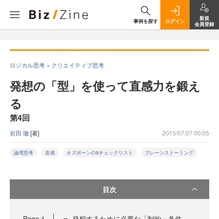
新規
事例を探す
ログイン
会員登録
ロジカル思考 × クリエイティブ思考
発想の「型」を使って直感力を鍛え
る
第4回
岩田 徹
[著]
2015/07/27 00:05
論理思考
直感
オズボーンの9チェックリスト
ブレーンストーミング
目次
Page
1
発想するために必要な「制約」条件