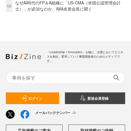
なぜAI時代のFP＆A組織に「US-CMA（米国公認管理会計
10
士）」が必須なのか。IMA名誉会長に聞く
「Leadership ☓ Innovation」を軸に、企業においてビジネ
スを創出、変革していく事業開発者のためのメディアで
す。
ログイン
新規会員登録
メールバックナンバー
広告掲載のご案内
取材掲載のご依頼