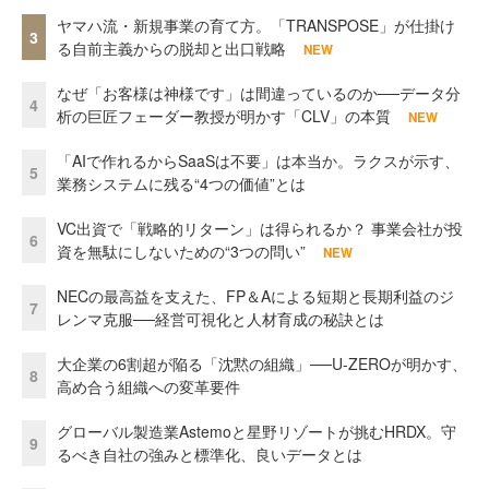
ヤマハ流・新規事業の育て方。「TRANSPOSE」が仕掛け
3
る自前主義からの脱却と出口戦略
NEW
なぜ「お客様は神様です」は間違っているのか──データ分
4
析の巨匠フェーダー教授が明かす「CLV」の本質
NEW
「AIで作れるからSaaSは不要」は本当か。ラクスが示す、
5
業務システムに残る“4つの価値”とは
VC出資で「戦略的リターン」は得られるか？ 事業会社が投
6
資を無駄にしないための“3つの問い”
NEW
NECの最高益を支えた、FP＆Aによる短期と長期利益のジ
7
レンマ克服──経営可視化と人材育成の秘訣とは
大企業の6割超が陥る「沈黙の組織」──U-ZEROが明かす、
8
高め合う組織への変革要件
グローバル製造業Astemoと星野リゾートが挑むHRDX。守
9
るべき自社の強みと標準化、良いデータとは