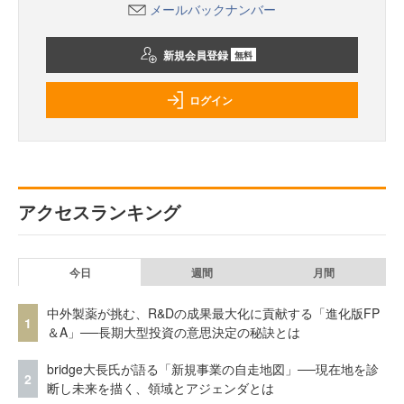
メールバックナンバー
新規会員登録
無料
ログイン
アクセスランキング
今日
週間
月間
中外製薬が挑む、R&Dの成果最大化に貢献する「進化版FP
1
＆A」──長期大型投資の意思決定の秘訣とは
bridge大長氏が語る「新規事業の自走地図」──現在地を診
2
断し未来を描く、領域とアジェンダとは