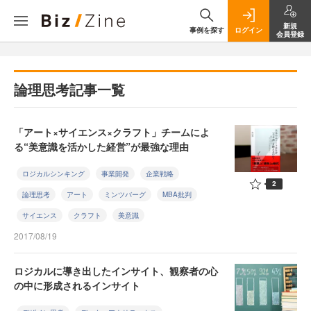
新規
事例を探す
ログイン
会員登録
論理思考記事一覧
「アート×サイエンス×クラフト」チームによ
る“美意識を活かした経営”が最強な理由
ロジカルシンキング
事業開発
企業戦略
2
論理思考
アート
ミンツバーグ
MBA批判
サイエンス
クラフト
美意識
2017/08/19
ロジカルに導き出したインサイト、観察者の心
の中に形成されるインサイト