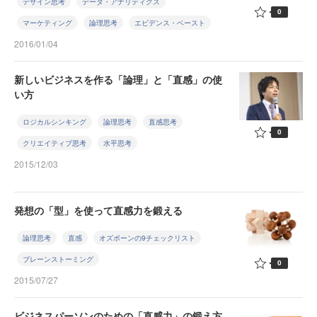
デザイン思考
データ・アナリティクス
0
マーケティング
論理思考
エビデンス・ベースト
2016/01/04
新しいビジネスを作る「論理」と「直感」の使
い方
ロジカルシンキング
論理思考
直感思考
0
クリエイティブ思考
水平思考
2015/12/03
発想の「型」を使って直感力を鍛える
論理思考
直感
オズボーンの9チェックリスト
ブレーンストーミング
0
2015/07/27
ビジネスパーソンのための「直感力」の鍛え方