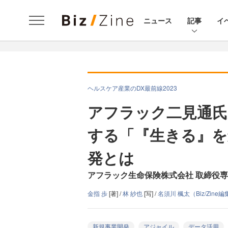
ニュース
記事
イ
ヘルスケア産業のDX最前線2023
アフラック二見通氏が
する「『生きる』を
発とは
アフラック生命保険株式会社 取締役専務
金指 歩
[著] /
林 紗也
[写] /
名須川 楓太（Biz/Zine
新規事業開発
アジャイル
データ活用