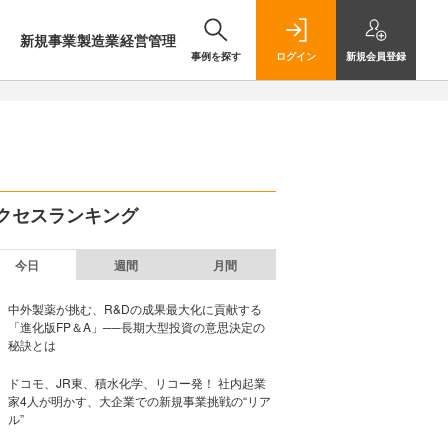
新規事業
製造業
経営管理
事例を探す
ログイン
新規
会員登録
クセスランキング
今日
週間
月間
中外製薬が挑む、R&Dの成果最大化に貢献する
「進化版FP＆A」──長期大型投資の意思決定の
秘訣とは
ドコモ、JR東、積水化学、リコー発！ 社内起業
家4人が明かす、大企業での新規事業挑戦の“リア
ル”