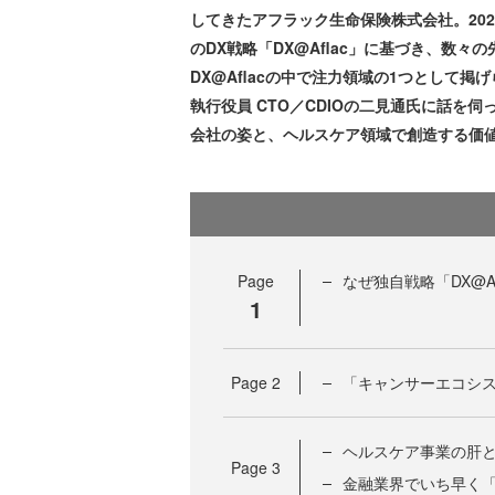
してきたアフラック生命保険株式会社。202
のDX戦略「DX@Aflac」に基づき、数
DX@Aflacの中で注力領域の1つとして
執行役員 CTO／CDIOの二見通氏に話を
会社の姿と、ヘルスケア領域で創造する価
Page
なぜ独自戦略「DX@A
1
Page
2
「キャンサーエコシ
ヘルスケア事業の肝
Page
3
金融業界でいち早く