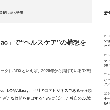
新
の最新技術も活用
2026
lac」で“ヘルスケア”の構想を
VC
が投
2026
ヤマ
掛け
ック）のDXといえば、2020年から掲げているDX戦
2026
なぜ
タ分
ね。DX@Aflacは、当社のコアビジネスである保険領
2026
た新たな価値を創出するために策定した独自のDX戦
中外
版F