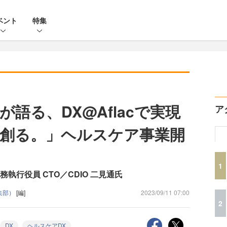
ベント
特集
語る、DX@Aflacで実現
ア
創る。」ヘルスケア事業開
1
執行役員 CTO／CDIO 二見通氏
編集部）
[編]
2023/09/11 07:00
2
DX
ヘルスケアDX