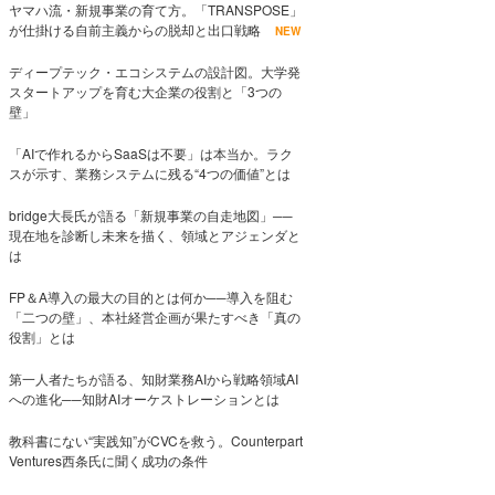
ヤマハ流・新規事業の育て方。「TRANSPOSE」
が仕掛ける自前主義からの脱却と出口戦略
NEW
ディープテック・エコシステムの設計図。大学発
スタートアップを育む大企業の役割と「3つの
壁」
「AIで作れるからSaaSは不要」は本当か。ラク
スが示す、業務システムに残る“4つの価値”とは
bridge大長氏が語る「新規事業の自走地図」──
現在地を診断し未来を描く、領域とアジェンダと
は
FP＆A導入の最大の目的とは何か──導入を阻む
「二つの壁」、本社経営企画が果たすべき「真の
役割」とは
第一人者たちが語る、知財業務AIから戦略領域AI
への進化──知財AIオーケストレーションとは
教科書にない“実践知”がCVCを救う。Counterpart
Ventures西条氏に聞く成功の条件