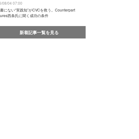
/08/04 07:00
書にない“実践知”がCVCを救う。Counterpart
ntures西条氏に聞く成功の条件
新着記事一覧を見る