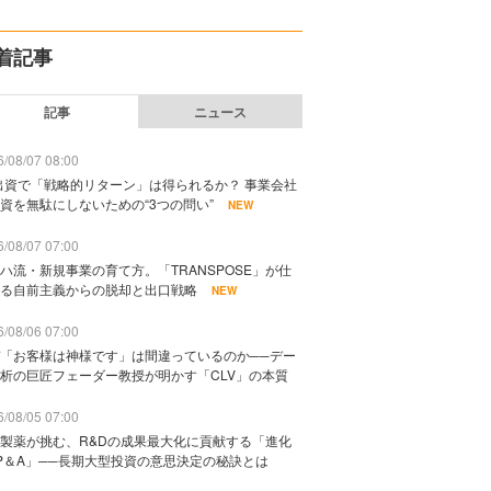
着記事
記事
ニュース
/08/07 08:00
出資で「戦略的リターン」は得られるか？ 事業会社
資を無駄にしないための“3つの問い”
NEW
/08/07 07:00
ハ流・新規事業の育て方。「TRANSPOSE」が仕
る自前主義からの脱却と出口戦略
NEW
/08/06 07:00
「お客様は神様です」は間違っているのか──デー
析の巨匠フェーダー教授が明かす「CLV」の本質
/08/05 07:00
製薬が挑む、R&Dの成果最大化に貢献する「進化
P＆A」──長期大型投資の意思決定の秘訣とは