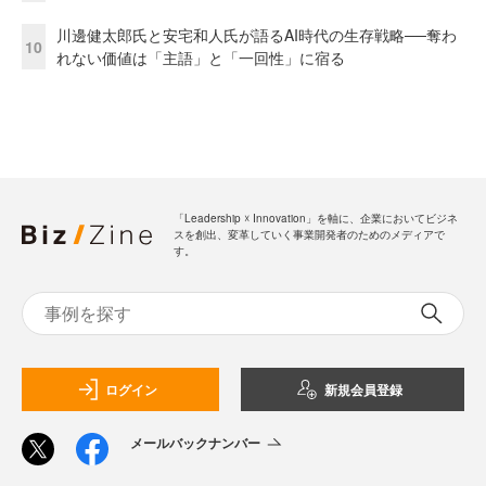
川邊健太郎氏と安宅和人氏が語るAI時代の生存戦略──奪わ
10
れない価値は「主語」と「一回性」に宿る
「Leadership ☓ Innovation」を軸に、企業においてビジネ
スを創出、変革していく事業開発者のためのメディアで
す。
ログイン
新規会員登録
メールバックナンバー