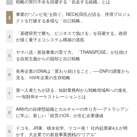
戦略の実行不全を回避する「自走する組織」とは
事業の“ゾンビ化”を防ぐ。NEC松田氏が語る、停滞プロジェ
3
クトを打破する多様な「出口戦略」
「基礎研究で勝ち、ビジネスで負ける」を回避する。政府
4
が描く量子エコシステム構築の道筋
ヤマハ流・新規事業の育て方。「TRANSPOSE」が仕掛け
5
る自前主義からの脱却と出口戦略
長寿企業のDNAは「変わり続けること」──DNPの調査から
6
見る、100年企業の生存戦略
第一人者たちが語る、知財業務AIから戦略領域AIへの進化
7
──知財AIオーケストレーションとは
AI時代の自律型組織とカルチャーの作り方──アトラシアン
8
に学ぶ、新しい「経営のOS」が生む企業価値
ドコモ、JR東、積水化学、リコー発！ 社内起業家4人が明
9
かす、大企業での新規事業挑戦の“リアル”