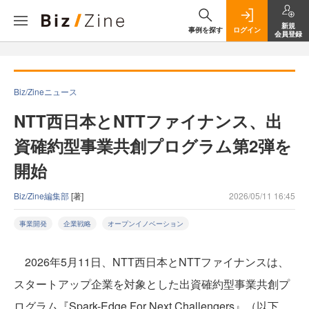
新規
事例を探す
ログイン
会員登録
Biz/Zineニュース
NTT西日本とNTTファイナンス、出
資確約型事業共創プログラム第2弾を
開始
Biz/Zine編集部
[著]
2026/05/11 16:45
事業開発
企業戦略
オープンイノベーション
2026年5月11日、NTT西日本とNTTファイナンスは、
スタートアップ企業を対象とした出資確約型事業共創プ
ログラム『Spark-Edge For Next Challengers』（以下、