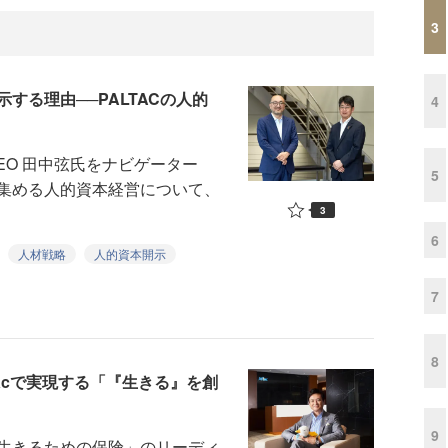
3
する理由──PALTACの人的
4
EO 田中弦氏をナビゲーター
5
集める人的資本経営について、
3
6
人材戦略
人的資本開示
7
8
lacで実現する「『生きる』を創
9
生きるための保険」のリーディ