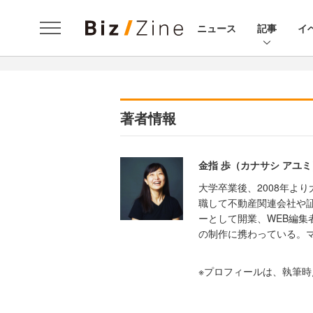
ニュース
記事
イ
著者情報
金指 歩（カナサシ アユミ
大学卒業後、2008年よ
職して不動産関連会社や証
ーとして開業、WEB編集
の制作に携わっている。
※プロフィールは、執筆