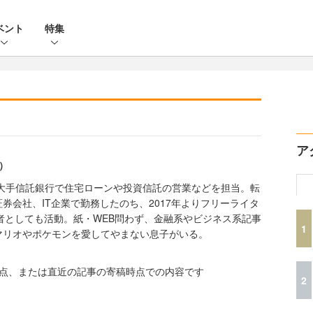
ベント
特集
ア
）
り大手信託銀行で住宅ローンや投資信託の営業などを担当。転
券会社、IT企業で勤務したのち、2017年よりフリーライタ
者としても活動。紙・WEB問わず、金融系やビジネス系記事
1
マリオやポケモンを愛してやまない息子がいる。
時点、または直近の記事の寄稿時点での内容です
2