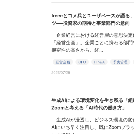
freeeとコメ兵とユーザベースが語
ツ──投資家の期待と事業部門の意向
企業経営における経営層の意思決定
「経営企画」。企業ごとに携わる部門
機密性の高さから、経...
経営企画
CFO
FP＆A
予実管理
2023/07/26
生成AIによる環境変化を生き残る「
Zoomと考える「AI時代の働き方」
生成AIが浸透し、ビジネス環境の変
AIにいち早く注目し、既にZoomプ