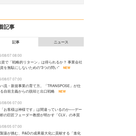
着記事
記事
ニュース
/08/07 08:00
出資で「戦略的リターン」は得られるか？ 事業会社
資を無駄にしないための“3つの問い”
NEW
/08/07 07:00
ハ流・新規事業の育て方。「TRANSPOSE」が仕
る自前主義からの脱却と出口戦略
NEW
/08/06 07:00
「お客様は神様です」は間違っているのか──デー
析の巨匠フェーダー教授が明かす「CLV」の本質
/08/05 07:00
製薬が挑む、R&Dの成果最大化に貢献する「進化