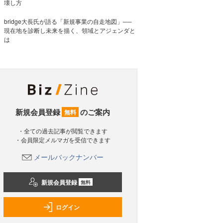
壊し方
bridge大長氏が語る「新規事業の自走地図」──
現在地を診断し未来を描く、領域とアジェンダと
は
新規会員登録
のご案内
無料
・全ての過去記事が閲覧できます
・会員限定メルマガを受信できます
メールバックナンバー
新規会員登録
無料
ログイン