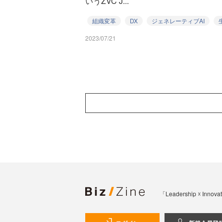
いうZVC J...
組織変革
DX
ジェネレーティブAI
2023/07/21
「Leadership 