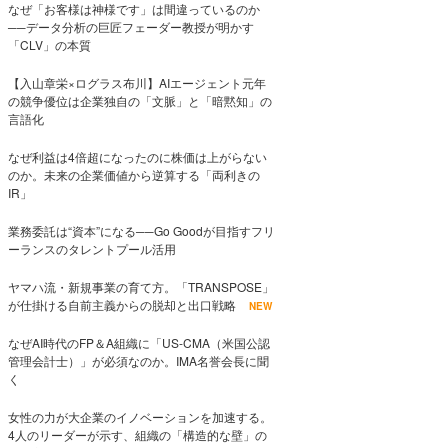
なぜ「お客様は神様です」は間違っているのか
──データ分析の巨匠フェーダー教授が明かす
「CLV」の本質
【入山章栄×ログラス布川】AIエージェント元年
の競争優位は企業独自の「文脈」と「暗黙知」の
言語化
なぜ利益は4倍超になったのに株価は上がらない
のか。未来の企業価値から逆算する「両利きの
IR」
業務委託は“資本”になる──Go Goodが目指すフリ
ーランスのタレントプール活用
ヤマハ流・新規事業の育て方。「TRANSPOSE」
が仕掛ける自前主義からの脱却と出口戦略
NEW
なぜAI時代のFP＆A組織に「US-CMA（米国公認
管理会計士）」が必須なのか。IMA名誉会長に聞
く
女性の力が大企業のイノベーションを加速する。
4人のリーダーが示す、組織の「構造的な壁」の