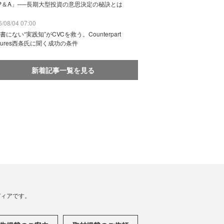
P＆A」──長期大型投資の意思決定の秘訣とは
/08/04 07:00
書にない“実践知”がCVCを救う。Counterpart
ntures西条氏に聞く成功の条件
新着記事一覧を見る
メディアです。