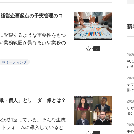
る、経営企画起点の予実管理のコ
新
に影響するような重要性をもつ
や業務範囲が異なる点や業務の
0
2026
VC
IRミーティング
が投
2026
ヤマ
掛け
組織・個人」とリーダー像とは？
2026
なぜ
タ分
化が加速している。そんな生成
2026
ラットフォームに導入していると
中外
4