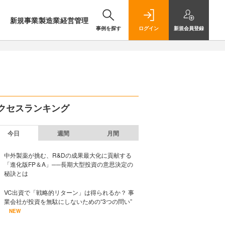
新規事業
製造業
経営管理
事例を探す
ログイン
新規
会員登録
クセスランキング
今日
週間
月間
中外製薬が挑む、R&Dの成果最大化に貢献する
「進化版FP＆A」──長期大型投資の意思決定の
秘訣とは
VC出資で「戦略的リターン」は得られるか？ 事
業会社が投資を無駄にしないための“3つの問い”
NEW