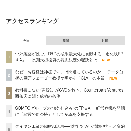
アクセスランキング
今日
週間
月間
中外製薬が挑む、R&Dの成果最大化に貢献する「進化版FP
1
＆A」──長期大型投資の意思決定の秘訣とは
NEW
なぜ「お客様は神様です」は間違っているのか──データ分
2
析の巨匠フェーダー教授が明かす「CLV」の本質
NEW
教科書にない“実践知”がCVCを救う。Counterpart Ventures
3
西条氏に聞く成功の条件
SOMPOグループの“海外仕込み”のFP＆A──経営危機を発端
4
に「経営の司令塔」として変革を支援する
ダイキン工業の知財AI活用──“防衛型”から“戦略型”へと変貌
5