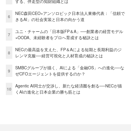
する、伴走型の知財組織とは
NEC森田CEO×アンソロピック日本法人東條代表：「信頼で
6
きるAI」の社会実装と日本の向かう道
ユニ・チャームの「日本版FP＆A」──創業者の経営モデル
7
×OODA、未経験者をプロへ育成する秘訣とは
NECの最高益を支えた、FP＆Aによる短期と長期利益のジ
8
レンマ克服──経営可視化と人材育成の秘訣とは
SMBCグループが描く、AIによる「金融OS」への進化──な
9
ぜCFOエージェントを提供するのか？
Agentic AI同士が交渉し、新たな経済圏を創る──NECが描
10
くAIの進化と日本企業の勝ち筋とは