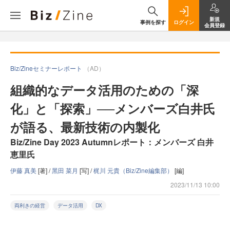
新規
事例を探す
ログイン
会員登録
Biz/Zineセミナーレポート
（AD）
組織的なデータ活用のための「深
化」と「探索」──メンバーズ白井氏
が語る、最新技術の内製化
Biz/Zine Day 2023 Autumnレポート：メンバーズ 白井
恵里氏
伊藤 真美
[著] /
黑田 菜月
[写] /
梶川 元貴（Biz/Zine編集部）
[編]
2023/11/13 10:00
両利きの経営
データ活用
DX