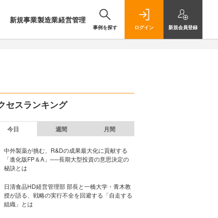
新規事業
製造業
経営管理
事例を探す
ログイン
新規
会員登録
クセスランキング
今日
週間
月間
中外製薬が挑む、R&Dの成果最大化に貢献する
「進化版FP＆A」──長期大型投資の意思決定の
秘訣とは
日清食品HD経営管理部 部長と一橋大学・青木教
授が語る、戦略の実行不全を回避する「自走する
組織」とは