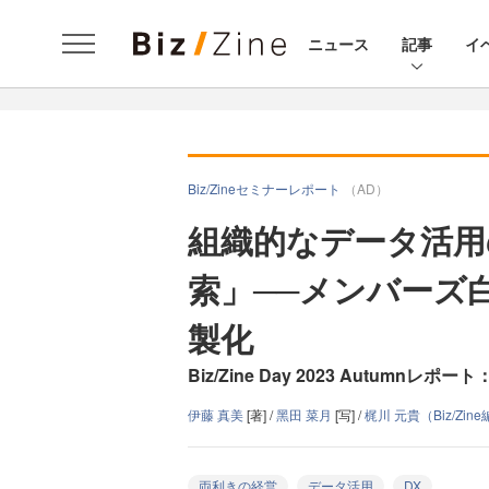
ニュース
記事
イ
Biz/Zineセミナーレポート
（AD）
組織的なデータ活用
索」──メンバーズ
製化
Biz/Zine Day 2023 Autumn
伊藤 真美
[著] /
黑田 菜月
[写] /
梶川 元貴（Biz/Zi
両利きの経営
データ活用
DX