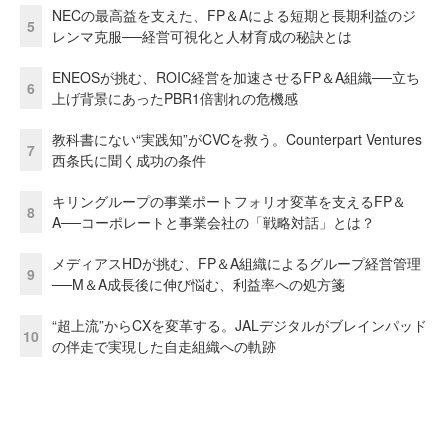
NECの最高益を支えた、FP＆Aによる短期と長期利益のジ
5
レンマ克服──経営可視化と人材育成の秘訣とは
ENEOSが挑む、ROIC経営を加速させるFP＆A組織──立ち
6
上げ背景にあったPBR1倍割れの危機感
教科書にない“実践知”がCVCを救う。Counterpart Ventures
7
西条氏に聞く成功の条件
キリングループの事業ポートフォリオ変革を支えるFP＆
8
A──コーポレートと事業会社の「戦略対話」とは？
メディアスHDが挑む、FP＆A組織によるグループ経営管理
9
──M＆A成長後に伸び悩む、利益率への処方箋
“超上流”からCXを変革する。JALデジタルがブレインパッド
10
の伴走で実現した自走組織への軌跡