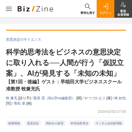
新規
事例を探す
ログイン
会員登録
意思決定のサイエンス
科学的思考法をビジネスの意思決定
に取り入れる──人間が行う「仮説立
案」、AIが発見する「未知の未知」
【第1回・後編】ゲスト：早稲田大学ビジネススクール
准教授 牧兼充氏
牧 兼充
[語り手] /
栗原 茂（Biz/Zine編集部）
[聞] /
やつづかえり
[著] /
林 紗也
[写] /
青松 基
[画]
2024/02/02 07:00
因果関係
意思決定
両利きの経営
科学的思考法
ランダム化比較実験